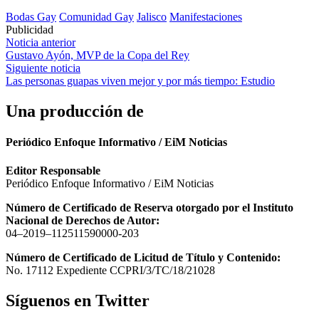
Bodas Gay
Comunidad Gay
Jalisco
Manifestaciones
Publicidad
Navegación
Noticia anterior
Gustavo Ayón, MVP de la Copa del Rey
de
Siguiente noticia
entradas
Las personas guapas viven mejor y por más tiempo: Estudio
Una producción de
Periódico Enfoque Informativo / EiM Noticias
Editor Responsable
Periódico Enfoque Informativo / EiM Noticias
Número de Certificado de Reserva otorgado por el Instituto
Nacional de Derechos de Autor:
04–2019–112511590000-203
Número de Certificado de Licitud de Título y Contenido:
No. 17112 Expediente CCPRI/3/TC/18/21028
Síguenos en Twitter