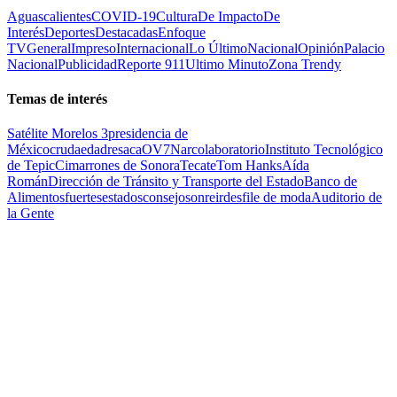
Aguascalientes
COVID-19
Cultura
De Impacto
De
Interés
Deportes
Destacadas
Enfoque
TV
General
Impreso
Internacional
Lo Último
Nacional
Opinión
Palacio
Nacional
Publicidad
Reporte 911
Ultimo Minuto
Zona Trendy
Temas de interés
Satélite Morelos 3
presidencia de
México
cruda
edad
resaca
OV7
Narcolaboratorio
Instituto Tecnológico
de Tepic
Cimarrones de Sonora
Tecate
Tom Hanks
Aída
Román
Dirección de Tránsito y Transporte del Estado
Banco de
Alimentos
fuertes
estados
consejo
sonreir
desfile de moda
Auditorio de
la Gente