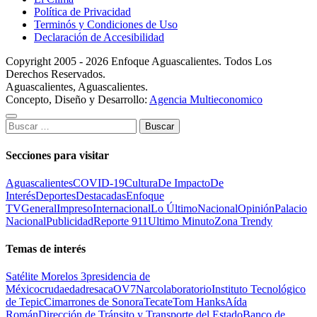
Política de Privacidad
Terminós y Condiciones de Uso
Declaración de Accesibilidad
Copyright 2005 - 2026 Enfoque Aguascalientes. Todos Los
Derechos Reservados.
Aguascalientes, Aguascalientes.
Concepto, Diseño y Desarrollo:
Agencia Multieconomico
Buscar:
Secciones para visitar
Aguascalientes
COVID-19
Cultura
De Impacto
De
Interés
Deportes
Destacadas
Enfoque
TV
General
Impreso
Internacional
Lo Último
Nacional
Opinión
Palacio
Nacional
Publicidad
Reporte 911
Ultimo Minuto
Zona Trendy
Temas de interés
Satélite Morelos 3
presidencia de
México
cruda
edad
resaca
OV7
Narcolaboratorio
Instituto Tecnológico
de Tepic
Cimarrones de Sonora
Tecate
Tom Hanks
Aída
Román
Dirección de Tránsito y Transporte del Estado
Banco de