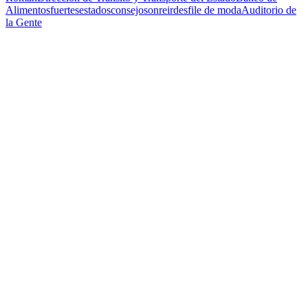
Alimentos
fuertes
estados
consejo
sonreir
desfile de moda
Auditorio de
la Gente