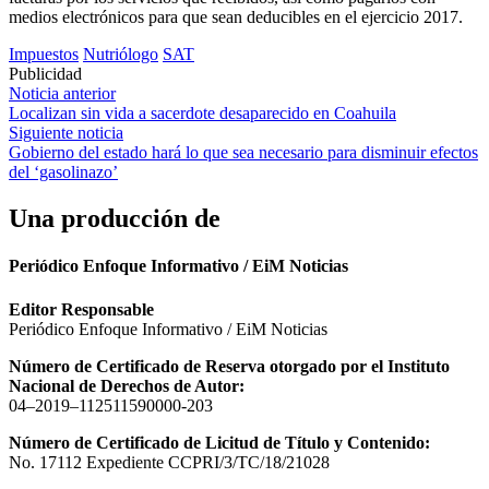
medios electrónicos para que sean deducibles en el ejercicio 2017.
Impuestos
Nutriólogo
SAT
Publicidad
Navegación
Noticia anterior
Localizan sin vida a sacerdote desaparecido en Coahuila
de
Siguiente noticia
entradas
Gobierno del estado hará lo que sea necesario para disminuir efectos
del ‘gasolinazo’
Una producción de
Periódico Enfoque Informativo / EiM Noticias
Editor Responsable
Periódico Enfoque Informativo / EiM Noticias
Número de Certificado de Reserva otorgado por el Instituto
Nacional de Derechos de Autor:
04–2019–112511590000-203
Número de Certificado de Licitud de Título y Contenido:
No. 17112 Expediente CCPRI/3/TC/18/21028