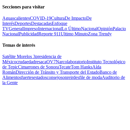
Secciones para visitar
Aguascalientes
COVID-19
Cultura
De Impacto
De
Interés
Deportes
Destacadas
Enfoque
TV
General
Impreso
Internacional
Lo Último
Nacional
Opinión
Palacio
Nacional
Publicidad
Reporte 911
Ultimo Minuto
Zona Trendy
Temas de interés
Satélite Morelos 3
presidencia de
México
cruda
edad
resaca
OV7
Narcolaboratorio
Instituto Tecnológico
de Tepic
Cimarrones de Sonora
Tecate
Tom Hanks
Aída
Román
Dirección de Tránsito y Transporte del Estado
Banco de
Alimentos
fuertes
estados
consejo
sonreir
desfile de moda
Auditorio de
la Gente