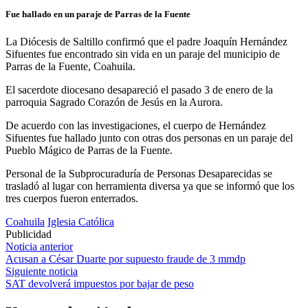
Fue hallado en un paraje de Parras de la Fuente
La Diócesis de Saltillo confirmó que el padre Joaquín Hernández
Sifuentes fue encontrado sin vida en un paraje del municipio de
Parras de la Fuente, Coahuila.
El sacerdote diocesano desapareció el pasado 3 de enero de la
parroquia Sagrado Corazón de Jesús en la Aurora.
De acuerdo con las investigaciones, el cuerpo de Hernández
Sifuentes fue hallado junto con otras dos personas en un paraje del
Pueblo Mágico de Parras de la Fuente.
Personal de la Subprocuraduría de Personas Desaparecidas se
trasladó al lugar con herramienta diversa ya que se informó que los
tres cuerpos fueron enterrados.
Coahuila
Iglesia Católica
Publicidad
Navegación
Noticia anterior
Acusan a César Duarte por supuesto fraude de 3 mmdp
de
Siguiente noticia
entradas
SAT devolverá impuestos por bajar de peso