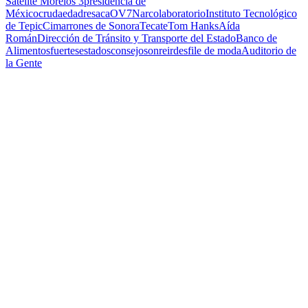
Satélite Morelos 3
presidencia de
México
cruda
edad
resaca
OV7
Narcolaboratorio
Instituto Tecnológico
de Tepic
Cimarrones de Sonora
Tecate
Tom Hanks
Aída
Román
Dirección de Tránsito y Transporte del Estado
Banco de
Alimentos
fuertes
estados
consejo
sonreir
desfile de moda
Auditorio de
la Gente