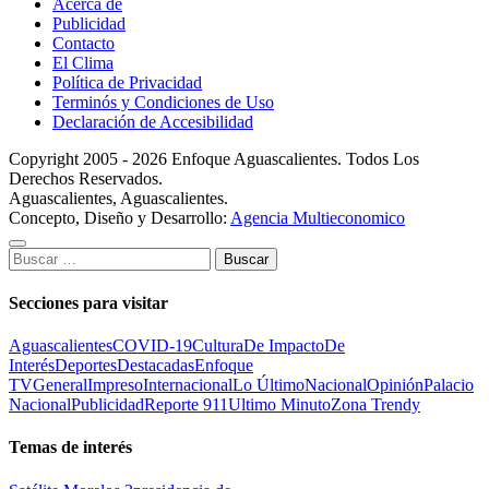
Acerca de
Publicidad
Contacto
El Clima
Política de Privacidad
Terminós y Condiciones de Uso
Declaración de Accesibilidad
Copyright 2005 - 2026 Enfoque Aguascalientes. Todos Los
Derechos Reservados.
Aguascalientes, Aguascalientes.
Concepto, Diseño y Desarrollo:
Agencia Multieconomico
Buscar:
Secciones para visitar
Aguascalientes
COVID-19
Cultura
De Impacto
De
Interés
Deportes
Destacadas
Enfoque
TV
General
Impreso
Internacional
Lo Último
Nacional
Opinión
Palacio
Nacional
Publicidad
Reporte 911
Ultimo Minuto
Zona Trendy
Temas de interés