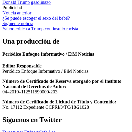
Donald Trump
gasolinazo
Publicidad
Navegación
Noticia anterior
¿Se puede escoger el sexo del bebé?
de
Siguiente noticia
entradas
Yahoo critica a Trump con insulto racista
Una producción de
Periódico Enfoque Informativo / EiM Noticias
Editor Responsable
Periódico Enfoque Informativo / EiM Noticias
Número de Certificado de Reserva otorgado por el Instituto
Nacional de Derechos de Autor:
04–2019–112511590000-203
Número de Certificado de Licitud de Título y Contenido:
No. 17112 Expediente CCPRI/3/TC/18/21028
Síguenos en Twitter