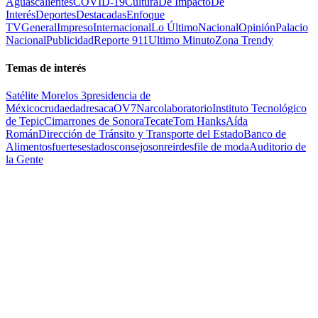
Aguascalientes
COVID-19
Cultura
De Impacto
De
Interés
Deportes
Destacadas
Enfoque
TV
General
Impreso
Internacional
Lo Último
Nacional
Opinión
Palacio
Nacional
Publicidad
Reporte 911
Ultimo Minuto
Zona Trendy
Temas de interés
Satélite Morelos 3
presidencia de
México
cruda
edad
resaca
OV7
Narcolaboratorio
Instituto Tecnológico
de Tepic
Cimarrones de Sonora
Tecate
Tom Hanks
Aída
Román
Dirección de Tránsito y Transporte del Estado
Banco de
Alimentos
fuertes
estados
consejo
sonreir
desfile de moda
Auditorio de
la Gente