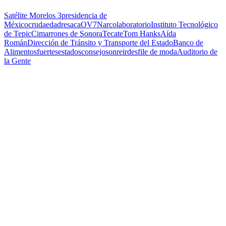
Satélite Morelos 3
presidencia de
México
cruda
edad
resaca
OV7
Narcolaboratorio
Instituto Tecnológico
de Tepic
Cimarrones de Sonora
Tecate
Tom Hanks
Aída
Román
Dirección de Tránsito y Transporte del Estado
Banco de
Alimentos
fuertes
estados
consejo
sonreir
desfile de moda
Auditorio de
la Gente