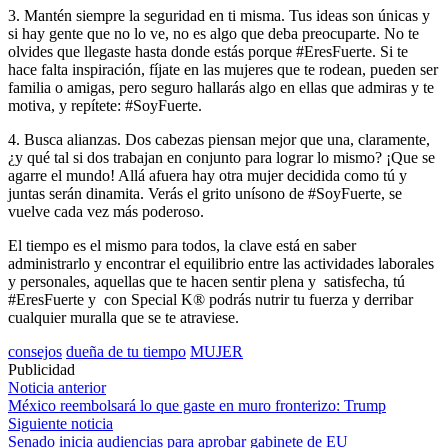
3. Mantén siempre la seguridad en ti misma. Tus ideas son únicas y
si hay gente que no lo ve, no es algo que deba preocuparte. No te
olvides que llegaste hasta donde estás porque #EresFuerte. Si te
hace falta inspiración, fíjate en las mujeres que te rodean, pueden ser
familia o amigas, pero seguro hallarás algo en ellas que admiras y te
motiva, y repítete: #SoyFuerte.
4. Busca alianzas. Dos cabezas piensan mejor que una, claramente,
¿y qué tal si dos trabajan en conjunto para lograr lo mismo? ¡Que se
agarre el mundo! Allá afuera hay otra mujer decidida como tú y
juntas serán dinamita. Verás el grito unísono de #SoyFuerte, se
vuelve cada vez más poderoso.
El tiempo es el mismo para todos, la clave está en saber
administrarlo y encontrar el equilibrio entre las actividades laborales
y personales, aquellas que te hacen sentir plena y
satisfecha, tú
#EresFuerte y
con Special K® podrás nutrir tu fuerza y derribar
cualquier muralla que se te atraviese.
consejos
dueña de tu tiempo
MUJER
Publicidad
Navegación
Noticia anterior
México reembolsará lo que gaste en muro fronterizo: Trump
de
Siguiente noticia
entradas
Senado inicia audiencias para aprobar gabinete de EU