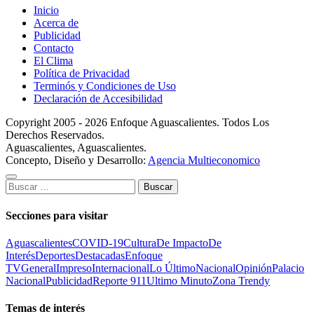
Inicio
Acerca de
Publicidad
Contacto
El Clima
Política de Privacidad
Terminós y Condiciones de Uso
Declaración de Accesibilidad
Copyright 2005 - 2026 Enfoque Aguascalientes. Todos Los
Derechos Reservados.
Aguascalientes, Aguascalientes.
Concepto, Diseño y Desarrollo:
Agencia Multieconomico
Buscar:
Secciones para visitar
Aguascalientes
COVID-19
Cultura
De Impacto
De
Interés
Deportes
Destacadas
Enfoque
TV
General
Impreso
Internacional
Lo Último
Nacional
Opinión
Palacio
Nacional
Publicidad
Reporte 911
Ultimo Minuto
Zona Trendy
Temas de interés