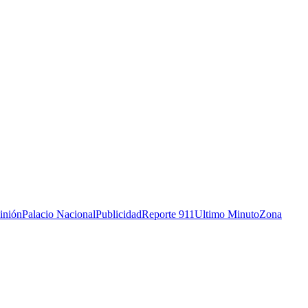
inión
Palacio Nacional
Publicidad
Reporte 911
Ultimo Minuto
Zona