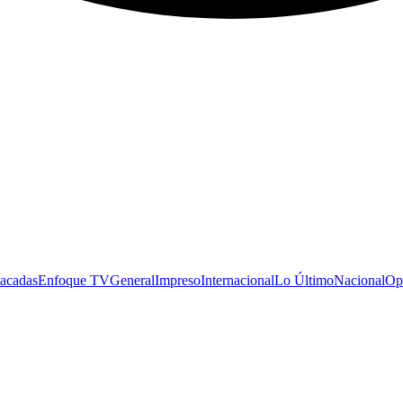
acadas
Enfoque TV
General
Impreso
Internacional
Lo Último
Nacional
Op