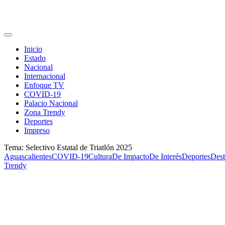
Inicio
Estado
Nacional
Internacional
Enfoque TV
COVID-19
Palacio Nacional
Zona Trendy
Deportes
Impreso
Tema: Selectivo Estatal de Triatlón 2025
Aguascalientes
COVID-19
Cultura
De Impacto
De Interés
Deportes
Dest
Trendy