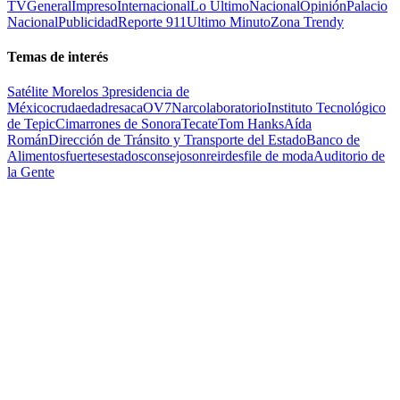
TV
General
Impreso
Internacional
Lo Último
Nacional
Opinión
Palacio
Nacional
Publicidad
Reporte 911
Ultimo Minuto
Zona Trendy
Temas de interés
Satélite Morelos 3
presidencia de
México
cruda
edad
resaca
OV7
Narcolaboratorio
Instituto Tecnológico
de Tepic
Cimarrones de Sonora
Tecate
Tom Hanks
Aída
Román
Dirección de Tránsito y Transporte del Estado
Banco de
Alimentos
fuertes
estados
consejo
sonreir
desfile de moda
Auditorio de
la Gente