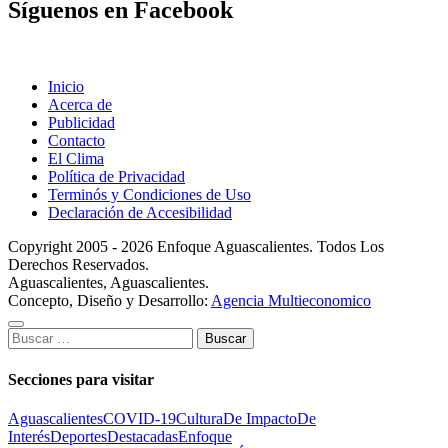
Síguenos en Facebook
Inicio
Acerca de
Publicidad
Contacto
El Clima
Política de Privacidad
Terminós y Condiciones de Uso
Declaración de Accesibilidad
Copyright 2005 - 2026 Enfoque Aguascalientes. Todos Los
Derechos Reservados.
Aguascalientes, Aguascalientes.
Concepto, Diseño y Desarrollo:
Agencia Multieconomico
Buscar:
Secciones para visitar
Aguascalientes
COVID-19
Cultura
De Impacto
De
Interés
Deportes
Destacadas
Enfoque