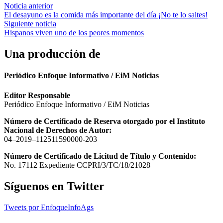
Navegación
Noticia anterior
El desayuno es la comida más importante del día ¡No te lo saltes!
de
Siguiente noticia
entradas
Hispanos viven uno de los peores momentos
Una producción de
Periódico Enfoque Informativo / EiM Noticias
Editor Responsable
Periódico Enfoque Informativo / EiM Noticias
Número de Certificado de Reserva otorgado por el Instituto
Nacional de Derechos de Autor:
04–2019–112511590000-203
Número de Certificado de Licitud de Título y Contenido:
No. 17112 Expediente CCPRI/3/TC/18/21028
Síguenos en Twitter
Tweets por EnfoqueInfoAgs