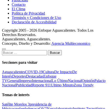
Publicidad
Contacto
El Clima
Política de Privacidad
Terminós y Condiciones de Uso
Declaración de Accesibilidad
Copyright 2005 - 2026 Enfoque Aguascalientes. Todos Los
Derechos Reservados.
Aguascalientes, Aguascalientes.
Concepto, Diseño y Desarrollo:
Agencia Multieconomico
Buscar:
Secciones para visitar
Aguascalientes
COVID-19
Cultura
De Impacto
De
Interés
Deportes
Destacadas
Enfoque
TV
General
Impreso
Internacional
Lo Último
Nacional
Opinión
Palacio
Nacional
Publicidad
Reporte 911
Ultimo Minuto
Zona Trendy
Temas de interés
Satélite Morelos 3
presidencia de
México
cruda
edad
resaca
OV7
Narcolaboratorio
Instituto Tecnológico