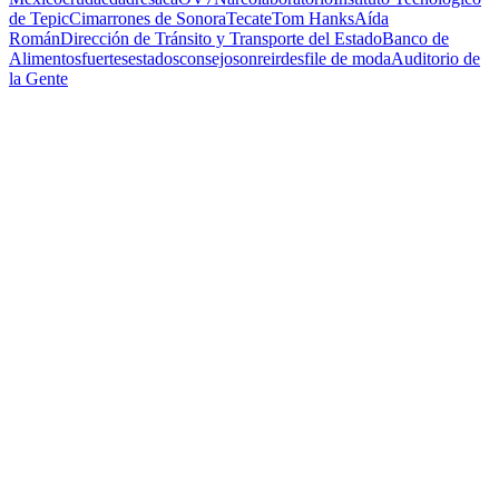
de Tepic
Cimarrones de Sonora
Tecate
Tom Hanks
Aída
Román
Dirección de Tránsito y Transporte del Estado
Banco de
Alimentos
fuertes
estados
consejo
sonreir
desfile de moda
Auditorio de
la Gente