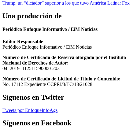
entradas
Trump, un “dictador” superior a los que tuvo América Latina: Fox
Una producción de
Periódico Enfoque Informativo / EiM Noticias
Editor Responsable
Periódico Enfoque Informativo / EiM Noticias
Número de Certificado de Reserva otorgado por el Instituto
Nacional de Derechos de Autor:
04–2019–112511590000-203
Número de Certificado de Licitud de Título y Contenido:
No. 17112 Expediente CCPRI/3/TC/18/21028
Síguenos en Twitter
Tweets por EnfoqueInfoAgs
Síguenos en Facebook