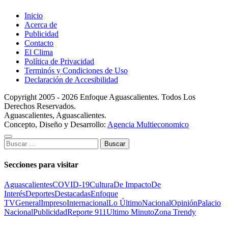
Inicio
Acerca de
Publicidad
Contacto
El Clima
Política de Privacidad
Terminós y Condiciones de Uso
Declaración de Accesibilidad
Copyright 2005 - 2026 Enfoque Aguascalientes. Todos Los
Derechos Reservados.
Aguascalientes, Aguascalientes.
Concepto, Diseño y Desarrollo:
Agencia Multieconomico
Buscar:
Secciones para visitar
Aguascalientes
COVID-19
Cultura
De Impacto
De
Interés
Deportes
Destacadas
Enfoque
TV
General
Impreso
Internacional
Lo Último
Nacional
Opinión
Palacio
Nacional
Publicidad
Reporte 911
Ultimo Minuto
Zona Trendy