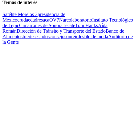
Temas de interés
Satélite Morelos 3
presidencia de
México
cruda
edad
resaca
OV7
Narcolaboratorio
Instituto Tecnológico
de Tepic
Cimarrones de Sonora
Tecate
Tom Hanks
Aída
Román
Dirección de Tránsito y Transporte del Estado
Banco de
Alimentos
fuertes
estados
consejo
sonreir
desfile de moda
Auditorio de
la Gente