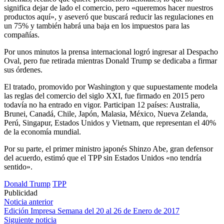
significa dejar de lado el comercio, pero «queremos hacer nuestros
productos aquí», y aseveró que buscará reducir las regulaciones en
un 75% y también habrá una baja en los impuestos para las
compañías.
Por unos minutos la prensa internacional logró ingresar al Despacho
Oval, pero fue retirada mientras Donald Trump se dedicaba a firmar
sus órdenes.
El tratado, promovido por Washington y que supuestamente modela
las reglas del comercio del siglo XXI, fue firmado en 2015 pero
todavía no ha entrado en vigor. Participan 12 países: Australia,
Brunei, Canadá, Chile, Japón, Malasia, México, Nueva Zelanda,
Perú, Singapur, Estados Unidos y Vietnam, que representan el 40%
de la economía mundial.
Por su parte, el primer ministro japonés Shinzo Abe, gran defensor
del acuerdo, estimó que el TPP sin Estados Unidos «no tendría
sentido».
Donald Trump
TPP
Publicidad
Navegación
Noticia anterior
Edición Impresa Semana del 20 al 26 de Enero de 2017
de
Siguiente noticia