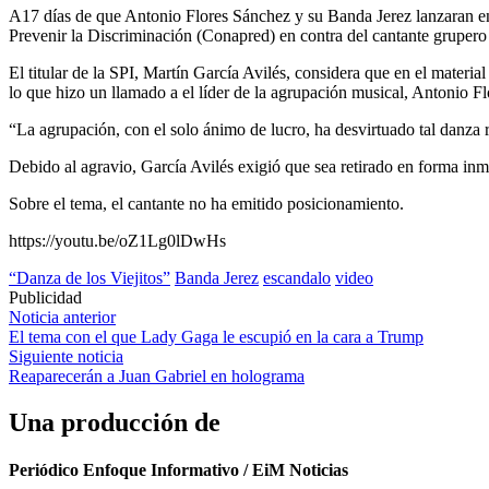
A17 días de que Antonio Flores Sánchez y su Banda Jerez lanzaran en 
Prevenir la Discriminación (Conapred) en contra del cantante grupero 
El titular de la SPI, Martín García Avilés, considera que en el materi
lo que hizo un llamado a el líder de la agrupación musical, Antonio Fl
“La agrupación, con el solo ánimo de lucro, ha desvirtuado tal danza r
Debido al agravio, García Avilés exigió que sea retirado en forma inm
Sobre el tema, el cantante no ha emitido posicionamiento.
https://youtu.be/oZ1Lg0lDwHs
“Danza de los Viejitos”
Banda Jerez
escandalo
video
Publicidad
Navegación
Noticia anterior
El tema con el que Lady Gaga le escupió en la cara a Trump
de
Siguiente noticia
entradas
Reaparecerán a Juan Gabriel en holograma
Una producción de
Periódico Enfoque Informativo / EiM Noticias