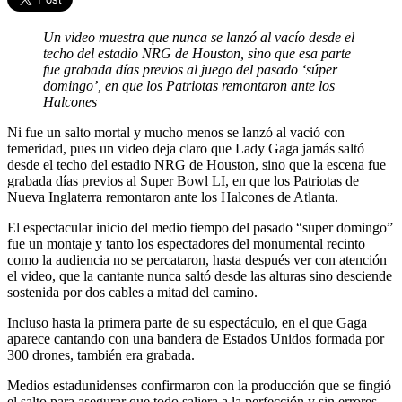
Un video muestra que nunca se lanzó al vacío desde el
techo del estadio NRG de Houston, sino que esa parte
fue grabada días previos al juego del pasado ‘súper
domingo’, en que los Patriotas remontaron ante los
Halcones
Ni fue un salto mortal y mucho menos se lanzó al vació con
temeridad, pues un video deja claro que Lady Gaga jamás saltó
desde el techo del estadio NRG de Houston, sino que la escena fue
grabada días previos al Super Bowl LI, en que los Patriotas de
Nueva Inglaterra remontaron ante los Halcones de Atlanta.
El espectacular inicio del medio tiempo del pasado “super domingo”
fue un montaje y tanto los espectadores del monumental recinto
como la audiencia no se percataron, hasta después ver con atención
el video, que la cantante nunca saltó desde las alturas sino desciende
sostenida por dos cables a mitad del camino.
Incluso hasta la primera parte de su espectáculo, en el que Gaga
aparece cantando con una bandera de Estados Unidos formada por
300 drones, también era grabada.
Medios estadunidenses confirmaron con la producción que se fingió
el salto para asegurar que todo saliera a la perfección y sin errores