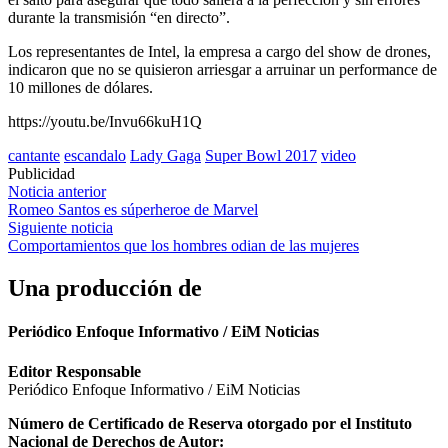
durante la transmisión “en directo”.
Los representantes de Intel, la empresa a cargo del show de drones,
indicaron que no se quisieron arriesgar a arruinar un performance de
10 millones de dólares.
https://youtu.be/Invu66kuH1Q
cantante
escandalo
Lady Gaga
Super Bowl 2017
video
Publicidad
Navegación
Noticia anterior
Romeo Santos es súperheroe de Marvel
de
Siguiente noticia
entradas
Comportamientos que los hombres odian de las mujeres
Una producción de
Periódico Enfoque Informativo / EiM Noticias
Editor Responsable
Periódico Enfoque Informativo / EiM Noticias
Número de Certificado de Reserva otorgado por el Instituto
Nacional de Derechos de Autor: