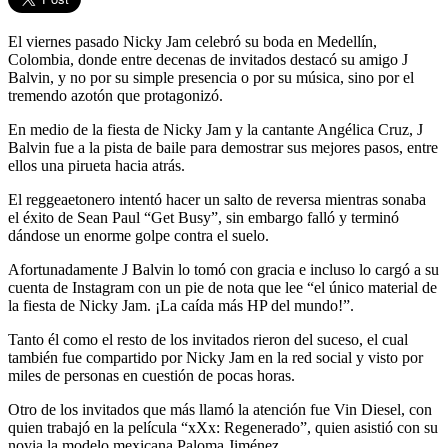
El viernes pasado Nicky Jam celebró su boda en Medellín,
Colombia, donde entre decenas de invitados destacó su amigo J
Balvin, y no por su simple presencia o por su música, sino por el
tremendo azotón que protagonizó.
En medio de la fiesta de Nicky Jam y la cantante Angélica Cruz, J
Balvin fue a la pista de baile para demostrar sus mejores pasos, entre
ellos una pirueta hacia atrás.
El reggeaetonero intentó hacer un salto de reversa mientras sonaba
el éxito de Sean Paul “Get Busy”, sin embargo falló y terminó
dándose un enorme golpe contra el suelo.
Afortunadamente J Balvin lo tomó con gracia e incluso lo cargó a su
cuenta de Instagram con un pie de nota que lee “el único material de
la fiesta de Nicky Jam. ¡La caída más HP del mundo!”.
Tanto él como el resto de los invitados rieron del suceso, el cual
también fue compartido por Nicky Jam en la red social y visto por
miles de personas en cuestión de pocas horas.
Otro de los invitados que más llamó la atención fue Vin Diesel, con
quien trabajó en la película “xXx: Regenerado”, quien asistió con su
novia la modelo mexicana Paloma Jiménez.