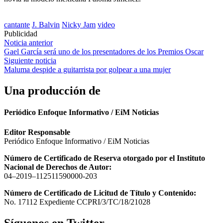
cantante
J. Balvin
Nicky Jam
video
Publicidad
Navegación
Noticia anterior
Gael García será uno de los presentadores de los Premios Oscar
de
Siguiente noticia
entradas
Maluma despide a guitarrista por golpear a una mujer
Una producción de
Periódico Enfoque Informativo / EiM Noticias
Editor Responsable
Periódico Enfoque Informativo / EiM Noticias
Número de Certificado de Reserva otorgado por el Instituto
Nacional de Derechos de Autor:
04–2019–112511590000-203
Número de Certificado de Licitud de Título y Contenido:
No. 17112 Expediente CCPRI/3/TC/18/21028
Síguenos en Twitter