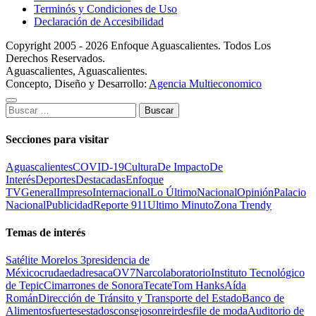
Terminós y Condiciones de Uso
Declaración de Accesibilidad
Copyright 2005 - 2026 Enfoque Aguascalientes. Todos Los
Derechos Reservados.
Aguascalientes, Aguascalientes.
Concepto, Diseño y Desarrollo:
Agencia Multieconomico
Buscar:
Secciones para visitar
Aguascalientes
COVID-19
Cultura
De Impacto
De
Interés
Deportes
Destacadas
Enfoque
TV
General
Impreso
Internacional
Lo Último
Nacional
Opinión
Palacio
Nacional
Publicidad
Reporte 911
Ultimo Minuto
Zona Trendy
Temas de interés
Satélite Morelos 3
presidencia de
México
cruda
edad
resaca
OV7
Narcolaboratorio
Instituto Tecnológico
de Tepic
Cimarrones de Sonora
Tecate
Tom Hanks
Aída
Román
Dirección de Tránsito y Transporte del Estado
Banco de
Alimentos
fuertes
estados
consejo
sonreir
desfile de moda
Auditorio de