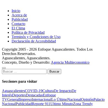
Inicio
Acerca de
Publicidad
Contacto
El Clima
Política de Privacidad
Terminós y Condiciones de Uso
Declaración de Accesibilidad
Copyright 2005 - 2026 Enfoque Aguascalientes. Todos Los
Derechos Reservados.
Aguascalientes, Aguascalientes.
Concepto, Diseño y Desarrollo:
Agencia Multieconomico
Buscar:
Secciones para visitar
Aguascalientes
COVID-19
Cultura
De Impacto
De
Interés
Deportes
Destacadas
Enfoque
TV
General
Impreso
Internacional
Lo Último
Nacional
Opinión
Palacio
Nacional
Publicidad
Reporte 911
Ultimo Minuto
Zona Trendy