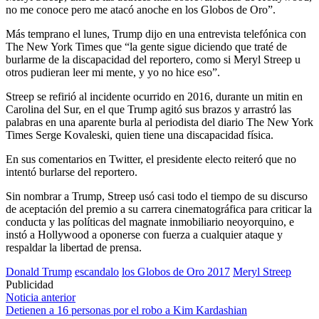
no me conoce pero me atacó anoche en los Globos de Oro”.
Más temprano el lunes, Trump dijo en una entrevista telefónica con
The New York Times que “la gente sigue diciendo que traté de
burlarme de la discapacidad del reportero, como si Meryl Streep u
otros pudieran leer mi mente, y yo no hice eso”.
Streep se refirió al incidente ocurrido en 2016, durante un mitin en
Carolina del Sur, en el que Trump agitó sus brazos y arrastró las
palabras en una aparente burla al periodista del diario The New York
Times Serge Kovaleski, quien tiene una discapacidad física.
En sus comentarios en Twitter, el presidente electo reiteró que no
intentó burlarse del reportero.
Sin nombrar a Trump, Streep usó casi todo el tiempo de su discurso
de aceptación del premio a su carrera cinematográfica para criticar la
conducta y las políticas del magnate inmobiliario neoyorquino, e
instó a Hollywood a oponerse con fuerza a cualquier ataque y
respaldar la libertad de prensa.
Donald Trump
escandalo
los Globos de Oro 2017
Meryl Streep
Publicidad
Navegación
Noticia anterior
Detienen a 16 personas por el robo a Kim Kardashian