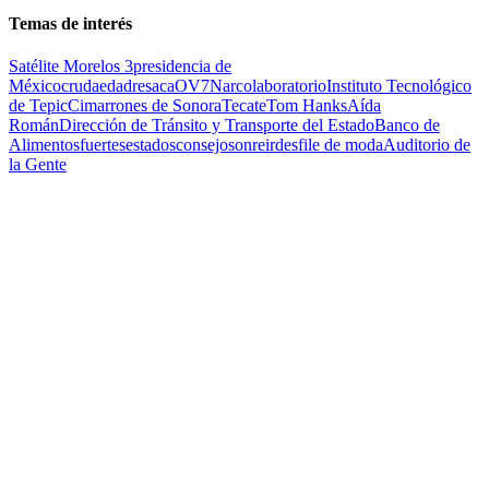
Temas de interés
Satélite Morelos 3
presidencia de
México
cruda
edad
resaca
OV7
Narcolaboratorio
Instituto Tecnológico
de Tepic
Cimarrones de Sonora
Tecate
Tom Hanks
Aída
Román
Dirección de Tránsito y Transporte del Estado
Banco de
Alimentos
fuertes
estados
consejo
sonreir
desfile de moda
Auditorio de
la Gente