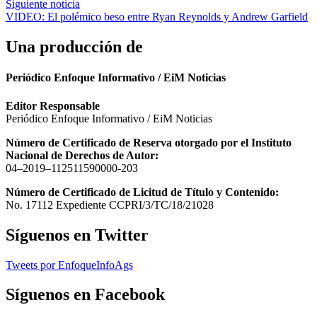
de
Siguiente noticia
entradas
VIDEO: El polémico beso entre Ryan Reynolds y Andrew Garfield
Una producción de
Periódico Enfoque Informativo / EiM Noticias
Editor Responsable
Periódico Enfoque Informativo / EiM Noticias
Número de Certificado de Reserva otorgado por el Instituto
Nacional de Derechos de Autor:
04–2019–112511590000-203
Número de Certificado de Licitud de Título y Contenido:
No. 17112 Expediente CCPRI/3/TC/18/21028
Síguenos en Twitter
Tweets por EnfoqueInfoAgs
Síguenos en Facebook