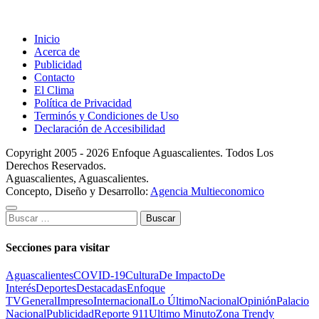
Inicio
Acerca de
Publicidad
Contacto
El Clima
Política de Privacidad
Terminós y Condiciones de Uso
Declaración de Accesibilidad
Copyright 2005 - 2026 Enfoque Aguascalientes. Todos Los
Derechos Reservados.
Aguascalientes, Aguascalientes.
Concepto, Diseño y Desarrollo:
Agencia Multieconomico
Buscar:
Secciones para visitar
Aguascalientes
COVID-19
Cultura
De Impacto
De
Interés
Deportes
Destacadas
Enfoque
TV
General
Impreso
Internacional
Lo Último
Nacional
Opinión
Palacio
Nacional
Publicidad
Reporte 911
Ultimo Minuto
Zona Trendy