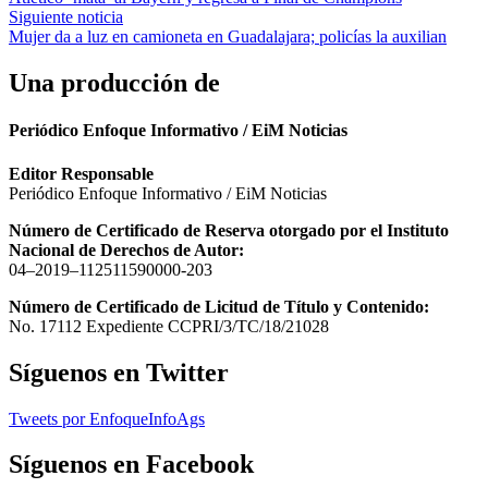
de
Siguiente noticia
entradas
Mujer da a luz en camioneta en Guadalajara; policías la auxilian
Una producción de
Periódico Enfoque Informativo / EiM Noticias
Editor Responsable
Periódico Enfoque Informativo / EiM Noticias
Número de Certificado de Reserva otorgado por el Instituto
Nacional de Derechos de Autor:
04–2019–112511590000-203
Número de Certificado de Licitud de Título y Contenido:
No. 17112 Expediente CCPRI/3/TC/18/21028
Síguenos en Twitter
Tweets por EnfoqueInfoAgs
Síguenos en Facebook