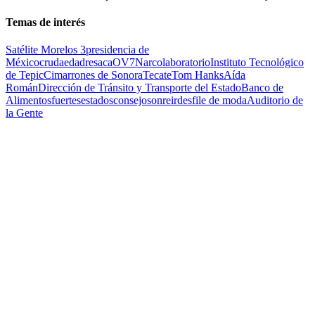
Temas de interés
Satélite Morelos 3
presidencia de
México
cruda
edad
resaca
OV7
Narcolaboratorio
Instituto Tecnológico
de Tepic
Cimarrones de Sonora
Tecate
Tom Hanks
Aída
Román
Dirección de Tránsito y Transporte del Estado
Banco de
Alimentos
fuertes
estados
consejo
sonreir
desfile de moda
Auditorio de
la Gente