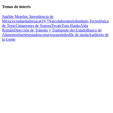
Temas de interés
Satélite Morelos 3
presidencia de
México
cruda
edad
resaca
OV7
Narcolaboratorio
Instituto Tecnológico
de Tepic
Cimarrones de Sonora
Tecate
Tom Hanks
Aída
Román
Dirección de Tránsito y Transporte del Estado
Banco de
Alimentos
fuertes
estados
consejo
sonreir
desfile de moda
Auditorio de
la Gente