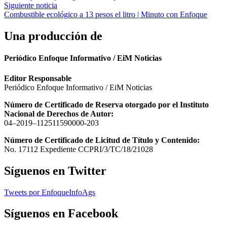
de
Siguiente noticia
entradas
Combustible ecológico a 13 pesos el litro | Minuto con Enfoque
Una producción de
Periódico Enfoque Informativo / EiM Noticias
Editor Responsable
Periódico Enfoque Informativo / EiM Noticias
Número de Certificado de Reserva otorgado por el Instituto
Nacional de Derechos de Autor:
04–2019–112511590000-203
Número de Certificado de Licitud de Título y Contenido:
No. 17112 Expediente CCPRI/3/TC/18/21028
Síguenos en Twitter
Tweets por EnfoqueInfoAgs
Síguenos en Facebook