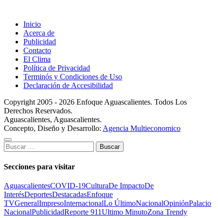
Inicio
Acerca de
Publicidad
Contacto
El Clima
Política de Privacidad
Terminós y Condiciones de Uso
Declaración de Accesibilidad
Copyright 2005 - 2026 Enfoque Aguascalientes. Todos Los
Derechos Reservados.
Aguascalientes, Aguascalientes.
Concepto, Diseño y Desarrollo:
Agencia Multieconomico
Buscar:
Secciones para visitar
Aguascalientes
COVID-19
Cultura
De Impacto
De
Interés
Deportes
Destacadas
Enfoque
TV
General
Impreso
Internacional
Lo Último
Nacional
Opinión
Palacio
Nacional
Publicidad
Reporte 911
Ultimo Minuto
Zona Trendy