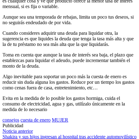
es cualquier cosa y ve qué producto ofrece la menor tasa de interés
mensual, si es fija o variable.
Aunque sea una temporada de rebajas, limita un poco tus deseos, si
no seguirás endeudado de por vida.
Cuando consideres adquirir una deuda para liquidar otra, la
sugerencia es que liquides la deuda que tenga la tasa más alta y que
la de tu préstamo no sea más alta que la que liquidarás.
Toma en cuenta que aunque la tasa de interés sea baja, el plazo que
establezcas para liquidar el adeudo, puede incrementar también el
monto de la deuda.
Algo inevitable para soportar un poco más la cuesta de enero es
reducir sin duda alguna los gastos. Reduce por un tiempo los gastos
como cenas fuera de casa, entretenimiento, etc…
Evita en la medida de lo posible los gastos hormiga, cuida el
consumo de electricidad, agua y gas, utilízalo únicamente en la
medida de lo necesario
consejos
cuesta de enero
MUJER
Publicidad
Navegación
Noticia anterior
Shakira y sus hijos ingresan al hospital tras accidente automovilístico