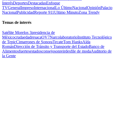
Interés
Deportes
Destacadas
Enfoque
TV
General
Impreso
Internacional
Lo Último
Nacional
Opinión
Palacio
Nacional
Publicidad
Reporte 911
Ultimo Minuto
Zona Trendy
Temas de interés
Satélite Morelos 3
presidencia de
México
cruda
edad
resaca
OV7
Narcolaboratorio
Instituto Tecnológico
de Tepic
Cimarrones de Sonora
Tecate
Tom Hanks
Aída
Román
Dirección de Tránsito y Transporte del Estado
Banco de
Alimentos
fuertes
estados
consejo
sonreir
desfile de moda
Auditorio de
la Gente