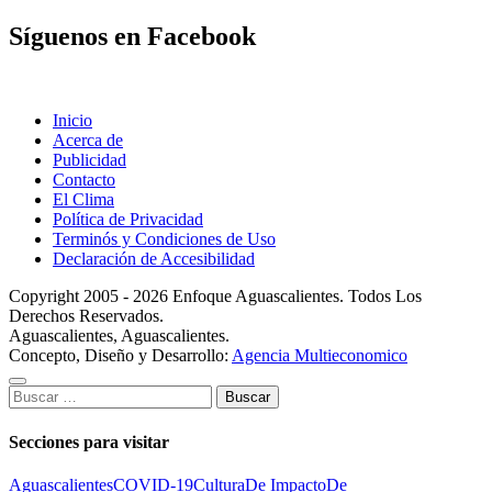
Síguenos en Facebook
Inicio
Acerca de
Publicidad
Contacto
El Clima
Política de Privacidad
Terminós y Condiciones de Uso
Declaración de Accesibilidad
Copyright 2005 - 2026 Enfoque Aguascalientes. Todos Los
Derechos Reservados.
Aguascalientes, Aguascalientes.
Concepto, Diseño y Desarrollo:
Agencia Multieconomico
Buscar:
Secciones para visitar
Aguascalientes
COVID-19
Cultura
De Impacto
De