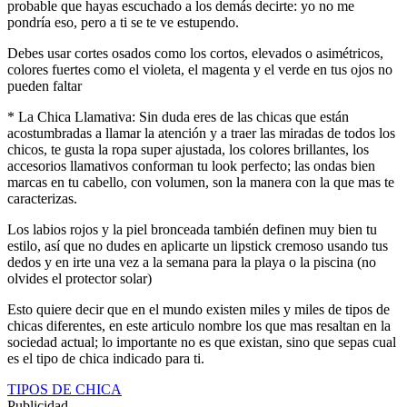
probable que hayas escuchado a los demás decirte: yo no me
pondría eso, pero a ti se te ve estupendo.
Debes usar cortes osados como los cortos, elevados o asimétricos,
colores fuertes como el violeta, el magenta y el verde en tus ojos no
pueden faltar
* La Chica Llamativa: Sin duda eres de las chicas que están
acostumbradas a llamar la atención y a traer las miradas de todos los
chicos, te gusta la ropa super ajustada, los colores brillantes, los
accesorios llamativos conforman tu look perfecto; las ondas bien
marcas en tu cabello, con volumen, son la manera con la que mas te
caracterizas.
Los labios rojos y la piel bronceada también definen muy bien tu
estilo, así que no dudes en aplicarte un lipstick cremoso usando tus
dedos y en irte una vez a la semana para la playa o la piscina (no
olvides el protector solar)
Esto quiere decir que en el mundo existen miles y miles de tipos de
chicas diferentes, en este articulo nombre los que mas resaltan en la
sociedad actual; lo importante no es que existan, sino que sepas cual
es el tipo de chica indicado para ti.
TIPOS DE CHICA
Publicidad