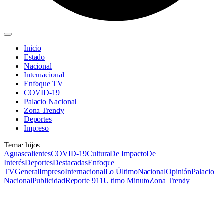
Inicio
Estado
Nacional
Internacional
Enfoque TV
COVID-19
Palacio Nacional
Zona Trendy
Deportes
Impreso
Tema: hijos
Aguascalientes
COVID-19
Cultura
De Impacto
De
Interés
Deportes
Destacadas
Enfoque
TV
General
Impreso
Internacional
Lo Último
Nacional
Opinión
Palacio
Nacional
Publicidad
Reporte 911
Ultimo Minuto
Zona Trendy