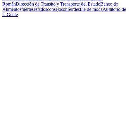
Román
Dirección de Tránsito y Transporte del Estado
Banco de
Alimentos
fuertes
estados
consejo
sonreir
desfile de moda
Auditorio de
la Gente