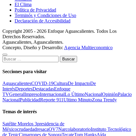
El Clima
Política de Privacidad
Terminós y Condiciones de Uso
Declaración de Accesibilidad
Copyright 2005 - 2026 Enfoque Aguascalientes. Todos Los
Derechos Reservados.
Aguascalientes, Aguascalientes.
Concepto, Diseño y Desarrollo:
Agencia Multieconomico
Buscar:
Secciones para visitar
Aguascalientes
COVID-19
Cultura
De Impacto
De
Interés
Deportes
Destacadas
Enfoque
TV
General
Impreso
Internacional
Lo Último
Nacional
Opinión
Palacio
Nacional
Publicidad
Reporte 911
Ultimo Minuto
Zona Trendy
Temas de interés
Satélite Morelos 3
presidencia de
México
cruda
edad
resaca
OV7
Narcolaboratorio
Instituto Tecnológico
de Tepic
Cimarrones de Sonora
Tecate
Tom Hanks
Aída