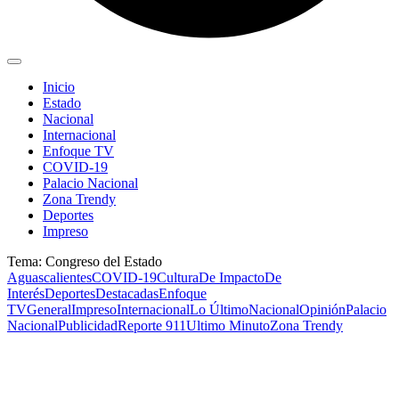
Inicio
Estado
Nacional
Internacional
Enfoque TV
COVID-19
Palacio Nacional
Zona Trendy
Deportes
Impreso
Tema: Congreso del Estado
Aguascalientes
COVID-19
Cultura
De Impacto
De
Interés
Deportes
Destacadas
Enfoque
TV
General
Impreso
Internacional
Lo Último
Nacional
Opinión
Palacio
Nacional
Publicidad
Reporte 911
Ultimo Minuto
Zona Trendy