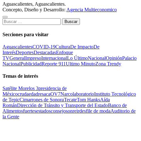
Aguascalientes, Aguascalientes.
Concepto, Diseño y Desarrollo:
Agencia Multieconomico
Buscar:
Secciones para visitar
Aguascalientes
COVID-19
Cultura
De Impacto
De
Interés
Deportes
Destacadas
Enfoque
TV
General
Impreso
Internacional
Lo Último
Nacional
Opinión
Palacio
Nacional
Publicidad
Reporte 911
Ultimo Minuto
Zona Trendy
Temas de interés
Satélite Morelos 3
presidencia de
México
cruda
edad
resaca
OV7
Narcolaboratorio
Instituto Tecnológico
de Tepic
Cimarrones de Sonora
Tecate
Tom Hanks
Aída
Román
Dirección de Tránsito y Transporte del Estado
Banco de
Alimentos
fuertes
estados
consejo
sonreir
desfile de moda
Auditorio de
la Gente