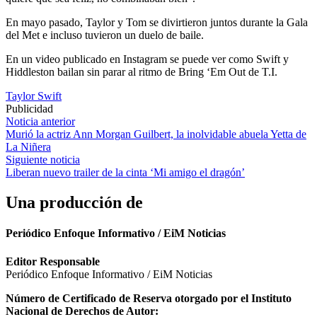
En mayo pasado, Taylor y Tom se divirtieron juntos durante la Gala
del Met e incluso tuvieron un duelo de baile.
En un video publicado en Instagram se puede ver como Swift y
Hiddleston bailan sin parar al ritmo de Bring ‘Em Out de T.I.
Taylor Swift
Publicidad
Navegación
Noticia anterior
Murió la actriz Ann Morgan Guilbert, la inolvidable abuela Yetta de
de
La Niñera
entradas
Siguiente noticia
Liberan nuevo trailer de la cinta ‘Mi amigo el dragón’
Una producción de
Periódico Enfoque Informativo / EiM Noticias
Editor Responsable
Periódico Enfoque Informativo / EiM Noticias
Número de Certificado de Reserva otorgado por el Instituto
Nacional de Derechos de Autor: