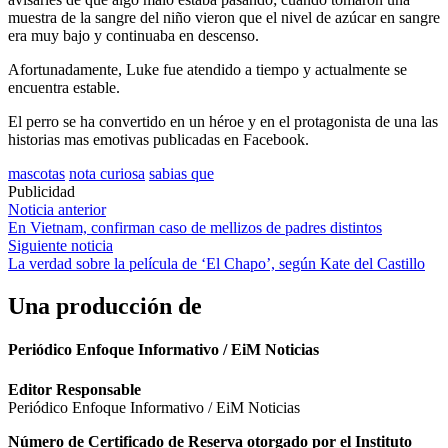
muestra de la sangre del niño vieron que el nivel de azúcar en sangre
era muy bajo y continuaba en descenso.
Afortunadamente, Luke fue atendido a tiempo y actualmente se
encuentra estable.
El perro se ha convertido en un héroe y en el protagonista de una las
historias mas emotivas publicadas en Facebook.
mascotas
nota curiosa
sabias que
Publicidad
Navegación
Noticia anterior
En Vietnam, confirman caso de mellizos de padres distintos
de
Siguiente noticia
entradas
La verdad sobre la película de ‘El Chapo’, según Kate del Castillo
Una producción de
Periódico Enfoque Informativo / EiM Noticias
Editor Responsable
Periódico Enfoque Informativo / EiM Noticias
Número de Certificado de Reserva otorgado por el Instituto