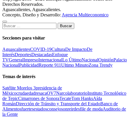
Derechos Reservados.
Aguascalientes, Aguascalientes.
Concepto, Diseño y Desarrollo:
Agencia Multieconomico
Buscar:
Secciones para visitar
Aguascalientes
COVID-19
Cultura
De Impacto
De
Interés
Deportes
Destacadas
Enfoque
TV
General
Impreso
Internacional
Lo Último
Nacional
Opinión
Palacio
Nacional
Publicidad
Reporte 911
Ultimo Minuto
Zona Trendy
Temas de interés
Satélite Morelos 3
presidencia de
México
cruda
edad
resaca
OV7
Narcolaboratorio
Instituto Tecnológico
de Tepic
Cimarrones de Sonora
Tecate
Tom Hanks
Aída
Román
Dirección de Tránsito y Transporte del Estado
Banco de
Alimentos
fuertes
estados
consejo
sonreir
desfile de moda
Auditorio de
la Gente