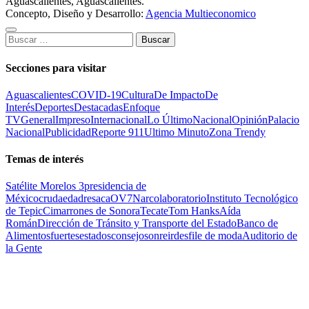
Aguascalientes, Aguascalientes.
Concepto, Diseño y Desarrollo:
Agencia Multieconomico
Buscar:
Secciones para visitar
Aguascalientes
COVID-19
Cultura
De Impacto
De
Interés
Deportes
Destacadas
Enfoque
TV
General
Impreso
Internacional
Lo Último
Nacional
Opinión
Palacio
Nacional
Publicidad
Reporte 911
Ultimo Minuto
Zona Trendy
Temas de interés
Satélite Morelos 3
presidencia de
México
cruda
edad
resaca
OV7
Narcolaboratorio
Instituto Tecnológico
de Tepic
Cimarrones de Sonora
Tecate
Tom Hanks
Aída
Román
Dirección de Tránsito y Transporte del Estado
Banco de
Alimentos
fuertes
estados
consejo
sonreir
desfile de moda
Auditorio de
la Gente