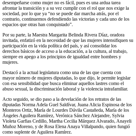
desempeñarse como mujer no es fácil, pues es una ardua tarea
afrontar la transición y a su vez cumplir con el rol que nos exige la
sociedad, por lo que ya “no se puede dar marcha atrás, por el
contrario, continuemos defendiendo las victorias y cada uno de los
espacios que otras han conquistado”.
Por su parte, la Maestra Margarita Belinda Rivera Díaz, oradora
invitada, enfatizó en la necesidad de que las mujeres intensifiquen su
participación en la vida política del país, y así consolidar los
derechos básicos de acceso a la educación, a la cultura, al trabajo,
siempre en apego a los principios de igualdad entre hombres y
mujeres.
Destacó a la actual legislatura como una de las que cuenta con
mayor número de mujeres diputadas, lo que dijo, le permite legislar
con esa sensibilidad que busca eliminar aquellos lastres como el
abuso sexual, la discriminación laboral y la violencia intrafamiliar.
Acto seguido, se dio paso a la develación de los retratos de las
diputadas Norma Adela Guel Saldívar, Juana Alicia Espinosa de los
Monteros Ortiz, María de Lourdes Dávila Castañeda, María de los
Ángeles Aguilera Ramírez, Verónica Sánchez Alejandre, Sylvia
Violeta Garfias Cedillo, Martha Cecilia Márquez Alvarado, Anayeli
Muñoz Moreno, y de Rosa Elena Anaya Villalpando, quien fungió
como suplente de Aguilera Ramírez.