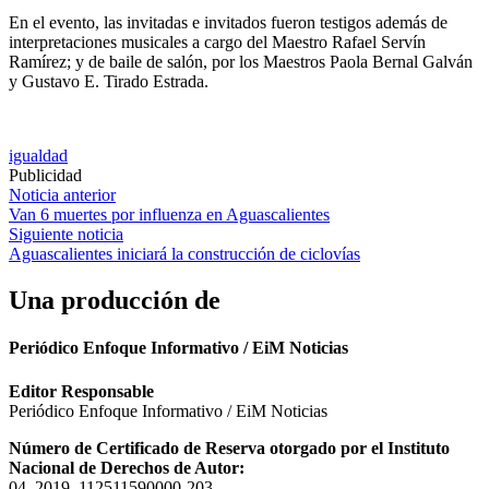
En el evento, las invitadas e invitados fueron testigos además de
interpretaciones musicales a cargo del Maestro Rafael Servín
Ramírez; y de baile de salón, por los Maestros Paola Bernal Galván
y Gustavo E. Tirado Estrada.
igualdad
Publicidad
Navegación
Noticia anterior
Van 6 muertes por influenza en Aguascalientes
de
Siguiente noticia
entradas
Aguascalientes iniciará la construcción de ciclovías
Una producción de
Periódico Enfoque Informativo / EiM Noticias
Editor Responsable
Periódico Enfoque Informativo / EiM Noticias
Número de Certificado de Reserva otorgado por el Instituto
Nacional de Derechos de Autor:
04–2019–112511590000-203