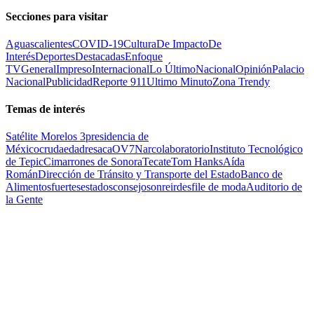
Secciones para visitar
Aguascalientes
COVID-19
Cultura
De Impacto
De
Interés
Deportes
Destacadas
Enfoque
TV
General
Impreso
Internacional
Lo Último
Nacional
Opinión
Palacio
Nacional
Publicidad
Reporte 911
Ultimo Minuto
Zona Trendy
Temas de interés
Satélite Morelos 3
presidencia de
México
cruda
edad
resaca
OV7
Narcolaboratorio
Instituto Tecnológico
de Tepic
Cimarrones de Sonora
Tecate
Tom Hanks
Aída
Román
Dirección de Tránsito y Transporte del Estado
Banco de
Alimentos
fuertes
estados
consejo
sonreir
desfile de moda
Auditorio de
la Gente