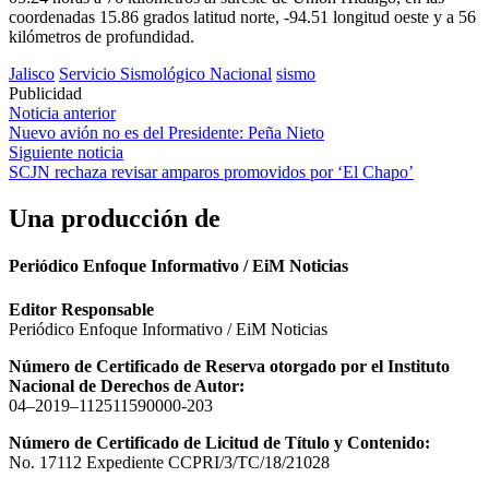
coordenadas 15.86 grados latitud norte, -94.51 longitud oeste y a 56
kilómetros de profundidad.
Jalisco
Servicio Sismológico Nacional
sismo
Publicidad
Navegación
Noticia anterior
Nuevo avión no es del Presidente: Peña Nieto
de
Siguiente noticia
entradas
SCJN rechaza revisar amparos promovidos por ‘El Chapo’
Una producción de
Periódico Enfoque Informativo / EiM Noticias
Editor Responsable
Periódico Enfoque Informativo / EiM Noticias
Número de Certificado de Reserva otorgado por el Instituto
Nacional de Derechos de Autor:
04–2019–112511590000-203
Número de Certificado de Licitud de Título y Contenido:
No. 17112 Expediente CCPRI/3/TC/18/21028