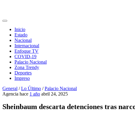
Inicio
Estado
Nacional
Internacional
Enfoque TV
COVID-19
Palacio Nacional
Zona Trendy
Deportes
Impreso
General
/
Lo Último
/
Palacio Nacional
Agencia
hace
1 año
abril 24, 2025
Sheinbaum descarta detenciones tras narco