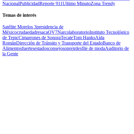
Nacional
Publicidad
Reporte 911
Ultimo Minuto
Zona Trendy
Temas de interés
Satélite Morelos 3
presidencia de
México
cruda
edad
resaca
OV7
Narcolaboratorio
Instituto Tecnológico
de Tepic
Cimarrones de Sonora
Tecate
Tom Hanks
Aída
Román
Dirección de Tránsito y Transporte del Estado
Banco de
Alimentos
fuertes
estados
consejo
sonreir
desfile de moda
Auditorio de
la Gente