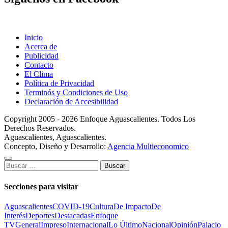
Inicio
Acerca de
Publicidad
Contacto
El Clima
Política de Privacidad
Terminós y Condiciones de Uso
Declaración de Accesibilidad
Copyright 2005 - 2026 Enfoque Aguascalientes. Todos Los
Derechos Reservados.
Aguascalientes, Aguascalientes.
Concepto, Diseño y Desarrollo:
Agencia Multieconomico
Buscar:
Secciones para visitar
Aguascalientes
COVID-19
Cultura
De Impacto
De
Interés
Deportes
Destacadas
Enfoque
TV
General
Impreso
Internacional
Lo Último
Nacional
Opinión
Palacio