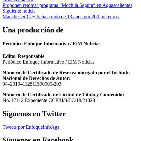
Navegación
Proponen retomar programa “Mochila Segura” en Aguascalientes
de
Siguiente noticia
entradas
Manchester City ficha a niño de 13 años por 200 mil euros
Una producción de
Periódico Enfoque Informativo / EiM Noticias
Editor Responsable
Periódico Enfoque Informativo / EiM Noticias
Número de Certificado de Reserva otorgado por el Instituto
Nacional de Derechos de Autor:
04–2019–112511590000-203
Número de Certificado de Licitud de Título y Contenido:
No. 17112 Expediente CCPRI/3/TC/18/21028
Síguenos en Twitter
Tweets por EnfoqueInfoAgs
Síguenos en Facebook