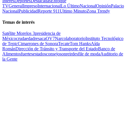
Interés
Deportes
Destacadas
Enfoque
TV
General
Impreso
Internacional
Lo Último
Nacional
Opinión
Palacio
Nacional
Publicidad
Reporte 911
Ultimo Minuto
Zona Trendy
Temas de interés
Satélite Morelos 3
presidencia de
México
cruda
edad
resaca
OV7
Narcolaboratorio
Instituto Tecnológico
de Tepic
Cimarrones de Sonora
Tecate
Tom Hanks
Aída
Román
Dirección de Tránsito y Transporte del Estado
Banco de
Alimentos
fuertes
estados
consejo
sonreir
desfile de moda
Auditorio de
la Gente