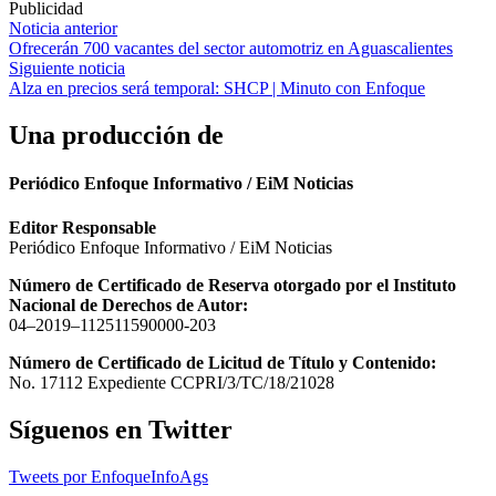
Publicidad
Navegación
Noticia anterior
Ofrecerán 700 vacantes del sector automotriz en Aguascalientes
de
Siguiente noticia
entradas
Alza en precios será temporal: SHCP | Minuto con Enfoque
Una producción de
Periódico Enfoque Informativo / EiM Noticias
Editor Responsable
Periódico Enfoque Informativo / EiM Noticias
Número de Certificado de Reserva otorgado por el Instituto
Nacional de Derechos de Autor:
04–2019–112511590000-203
Número de Certificado de Licitud de Título y Contenido:
No. 17112 Expediente CCPRI/3/TC/18/21028
Síguenos en Twitter
Tweets por EnfoqueInfoAgs