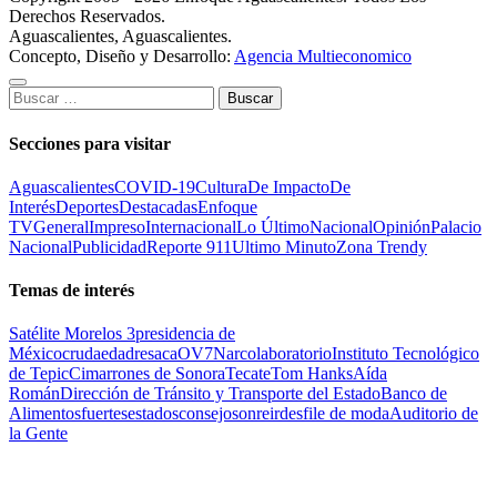
Derechos Reservados.
Aguascalientes, Aguascalientes.
Concepto, Diseño y Desarrollo:
Agencia Multieconomico
Buscar:
Secciones para visitar
Aguascalientes
COVID-19
Cultura
De Impacto
De
Interés
Deportes
Destacadas
Enfoque
TV
General
Impreso
Internacional
Lo Último
Nacional
Opinión
Palacio
Nacional
Publicidad
Reporte 911
Ultimo Minuto
Zona Trendy
Temas de interés
Satélite Morelos 3
presidencia de
México
cruda
edad
resaca
OV7
Narcolaboratorio
Instituto Tecnológico
de Tepic
Cimarrones de Sonora
Tecate
Tom Hanks
Aída
Román
Dirección de Tránsito y Transporte del Estado
Banco de
Alimentos
fuertes
estados
consejo
sonreir
desfile de moda
Auditorio de
la Gente