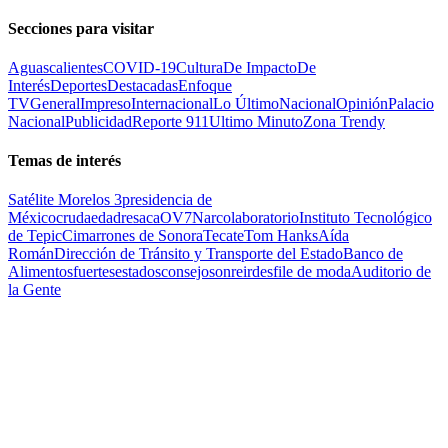
Secciones para visitar
Aguascalientes
COVID-19
Cultura
De Impacto
De
Interés
Deportes
Destacadas
Enfoque
TV
General
Impreso
Internacional
Lo Último
Nacional
Opinión
Palacio
Nacional
Publicidad
Reporte 911
Ultimo Minuto
Zona Trendy
Temas de interés
Satélite Morelos 3
presidencia de
México
cruda
edad
resaca
OV7
Narcolaboratorio
Instituto Tecnológico
de Tepic
Cimarrones de Sonora
Tecate
Tom Hanks
Aída
Román
Dirección de Tránsito y Transporte del Estado
Banco de
Alimentos
fuertes
estados
consejo
sonreir
desfile de moda
Auditorio de
la Gente