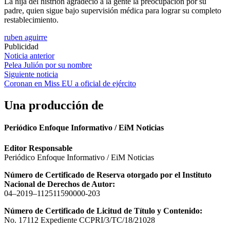
La hija del histrión agradeció a la gente la preocupación por su
padre, quien sigue bajo supervisión médica para lograr su completo
restablecimiento.
ruben aguirre
Publicidad
Navegación
Noticia anterior
Pelea Julión por su nombre
de
Siguiente noticia
entradas
Coronan en Miss EU a oficial de ejército
Una producción de
Periódico Enfoque Informativo / EiM Noticias
Editor Responsable
Periódico Enfoque Informativo / EiM Noticias
Número de Certificado de Reserva otorgado por el Instituto
Nacional de Derechos de Autor:
04–2019–112511590000-203
Número de Certificado de Licitud de Título y Contenido:
No. 17112 Expediente CCPRI/3/TC/18/21028