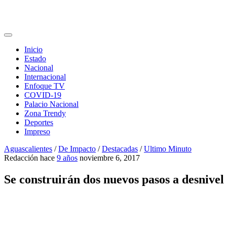
Inicio
Estado
Nacional
Internacional
Enfoque TV
COVID-19
Palacio Nacional
Zona Trendy
Deportes
Impreso
Aguascalientes
/
De Impacto
/
Destacadas
/
Ultimo Minuto
Redacción
hace
9 años
noviembre 6, 2017
Se construirán dos nuevos pasos a desnivel 