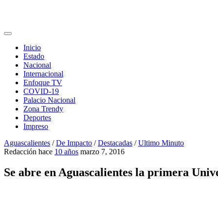
Inicio
Estado
Nacional
Internacional
Enfoque TV
COVID-19
Palacio Nacional
Zona Trendy
Deportes
Impreso
Aguascalientes
/
De Impacto
/
Destacadas
/
Ultimo Minuto
Redacción
hace
10 años
marzo 7, 2016
Se abre en Aguascalientes la primera Univ