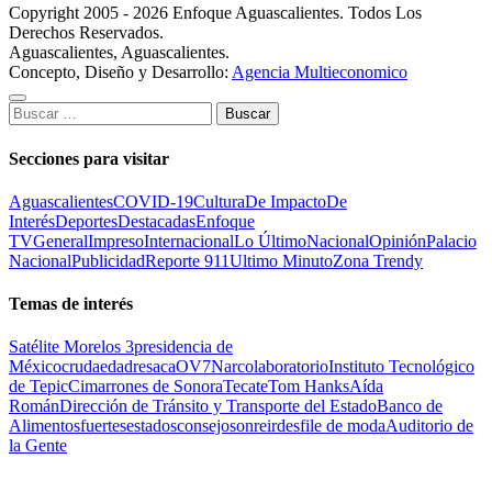
Copyright 2005 - 2026 Enfoque Aguascalientes. Todos Los
Derechos Reservados.
Aguascalientes, Aguascalientes.
Concepto, Diseño y Desarrollo:
Agencia Multieconomico
Buscar:
Secciones para visitar
Aguascalientes
COVID-19
Cultura
De Impacto
De
Interés
Deportes
Destacadas
Enfoque
TV
General
Impreso
Internacional
Lo Último
Nacional
Opinión
Palacio
Nacional
Publicidad
Reporte 911
Ultimo Minuto
Zona Trendy
Temas de interés
Satélite Morelos 3
presidencia de
México
cruda
edad
resaca
OV7
Narcolaboratorio
Instituto Tecnológico
de Tepic
Cimarrones de Sonora
Tecate
Tom Hanks
Aída
Román
Dirección de Tránsito y Transporte del Estado
Banco de
Alimentos
fuertes
estados
consejo
sonreir
desfile de moda
Auditorio de
la Gente