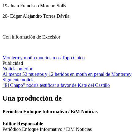
19- Juan Francisco Moreno Solís
20- Edgar Alejandro Torres Dávila
Con información de Excélsior
Monterrey
motín
muertos
reos
Topo Chico
Publicidad
Navegación
Noticia anterior
Al menos 52 muertos y 12 heridos en motín en penal de Monterrey
de
Siguiente noticia
entradas
“El Chapo” podría testificar a favor de Kate del Castillo
Una producción de
Periódico Enfoque Informativo / EiM Noticias
Editor Responsable
Periódico Enfoque Informativo / EiM Noticias