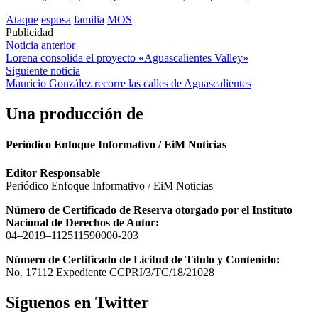
Ataque
esposa
familia
MOS
Publicidad
Navegación
Noticia anterior
Lorena consolida el proyecto «Aguascalientes Valley»
de
Siguiente noticia
entradas
Mauricio González recorre las calles de Aguascalientes
Una producción de
Periódico Enfoque Informativo / EiM Noticias
Editor Responsable
Periódico Enfoque Informativo / EiM Noticias
Número de Certificado de Reserva otorgado por el Instituto
Nacional de Derechos de Autor:
04–2019–112511590000-203
Número de Certificado de Licitud de Título y Contenido:
No. 17112 Expediente CCPRI/3/TC/18/21028
Síguenos en Twitter