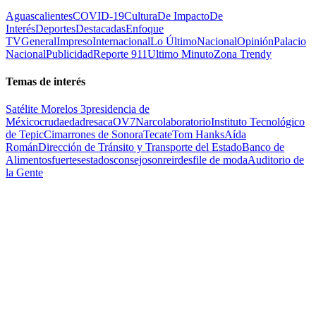
Aguascalientes
COVID-19
Cultura
De Impacto
De
Interés
Deportes
Destacadas
Enfoque
TV
General
Impreso
Internacional
Lo Último
Nacional
Opinión
Palacio
Nacional
Publicidad
Reporte 911
Ultimo Minuto
Zona Trendy
Temas de interés
Satélite Morelos 3
presidencia de
México
cruda
edad
resaca
OV7
Narcolaboratorio
Instituto Tecnológico
de Tepic
Cimarrones de Sonora
Tecate
Tom Hanks
Aída
Román
Dirección de Tránsito y Transporte del Estado
Banco de
Alimentos
fuertes
estados
consejo
sonreir
desfile de moda
Auditorio de
la Gente