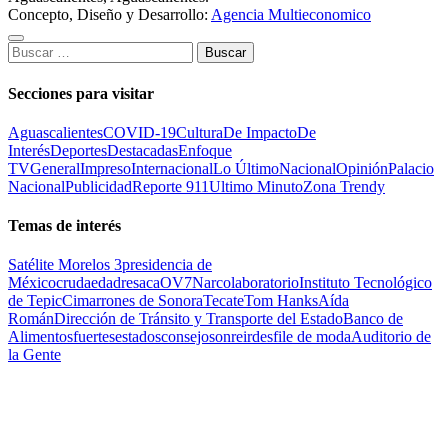
Concepto, Diseño y Desarrollo:
Agencia Multieconomico
Buscar:
Secciones para visitar
Aguascalientes
COVID-19
Cultura
De Impacto
De
Interés
Deportes
Destacadas
Enfoque
TV
General
Impreso
Internacional
Lo Último
Nacional
Opinión
Palacio
Nacional
Publicidad
Reporte 911
Ultimo Minuto
Zona Trendy
Temas de interés
Satélite Morelos 3
presidencia de
México
cruda
edad
resaca
OV7
Narcolaboratorio
Instituto Tecnológico
de Tepic
Cimarrones de Sonora
Tecate
Tom Hanks
Aída
Román
Dirección de Tránsito y Transporte del Estado
Banco de
Alimentos
fuertes
estados
consejo
sonreir
desfile de moda
Auditorio de
la Gente