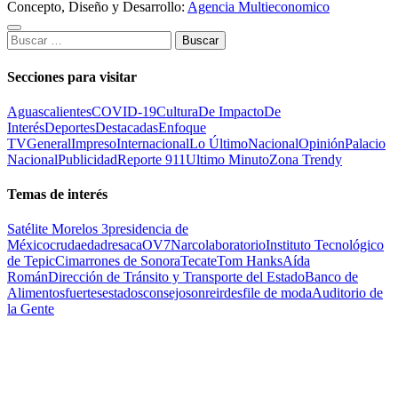
Concepto, Diseño y Desarrollo:
Agencia Multieconomico
Buscar:
Secciones para visitar
Aguascalientes
COVID-19
Cultura
De Impacto
De
Interés
Deportes
Destacadas
Enfoque
TV
General
Impreso
Internacional
Lo Último
Nacional
Opinión
Palacio
Nacional
Publicidad
Reporte 911
Ultimo Minuto
Zona Trendy
Temas de interés
Satélite Morelos 3
presidencia de
México
cruda
edad
resaca
OV7
Narcolaboratorio
Instituto Tecnológico
de Tepic
Cimarrones de Sonora
Tecate
Tom Hanks
Aída
Román
Dirección de Tránsito y Transporte del Estado
Banco de
Alimentos
fuertes
estados
consejo
sonreir
desfile de moda
Auditorio de
la Gente