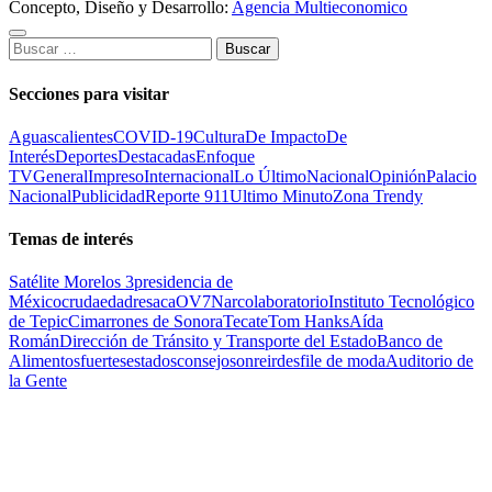
Concepto, Diseño y Desarrollo:
Agencia Multieconomico
Buscar:
Secciones para visitar
Aguascalientes
COVID-19
Cultura
De Impacto
De
Interés
Deportes
Destacadas
Enfoque
TV
General
Impreso
Internacional
Lo Último
Nacional
Opinión
Palacio
Nacional
Publicidad
Reporte 911
Ultimo Minuto
Zona Trendy
Temas de interés
Satélite Morelos 3
presidencia de
México
cruda
edad
resaca
OV7
Narcolaboratorio
Instituto Tecnológico
de Tepic
Cimarrones de Sonora
Tecate
Tom Hanks
Aída
Román
Dirección de Tránsito y Transporte del Estado
Banco de
Alimentos
fuertes
estados
consejo
sonreir
desfile de moda
Auditorio de
la Gente