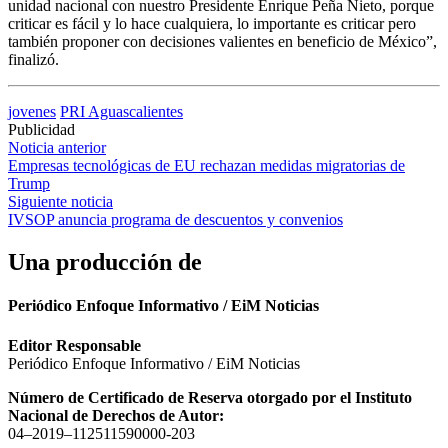
unidad nacional con nuestro Presidente Enrique Peña Nieto, porque
criticar es fácil y lo hace cualquiera, lo importante es criticar pero
también proponer con decisiones valientes en beneficio de México”,
finalizó.
jovenes
PRI Aguascalientes
Publicidad
Navegación
Noticia anterior
Empresas tecnológicas de EU rechazan medidas migratorias de
de
Trump
entradas
Siguiente noticia
IVSOP anuncia programa de descuentos y convenios
Una producción de
Periódico Enfoque Informativo / EiM Noticias
Editor Responsable
Periódico Enfoque Informativo / EiM Noticias
Número de Certificado de Reserva otorgado por el Instituto
Nacional de Derechos de Autor:
04–2019–112511590000-203