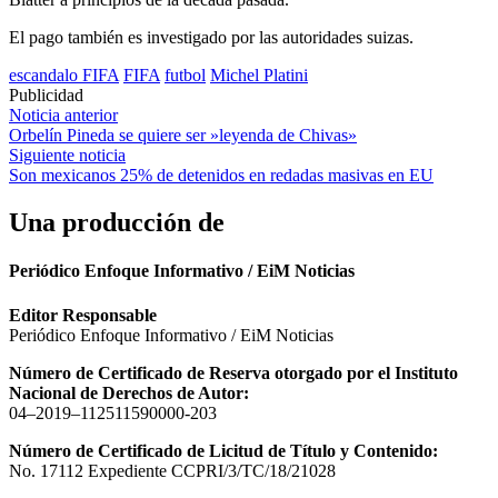
El pago también es investigado por las autoridades suizas.
escandalo FIFA
FIFA
futbol
Michel Platini
Publicidad
Navegación
Noticia anterior
Orbelín Pineda se quiere ser »leyenda de Chivas»
de
Siguiente noticia
entradas
Son mexicanos 25% de detenidos en redadas masivas en EU
Una producción de
Periódico Enfoque Informativo / EiM Noticias
Editor Responsable
Periódico Enfoque Informativo / EiM Noticias
Número de Certificado de Reserva otorgado por el Instituto
Nacional de Derechos de Autor:
04–2019–112511590000-203
Número de Certificado de Licitud de Título y Contenido:
No. 17112 Expediente CCPRI/3/TC/18/21028