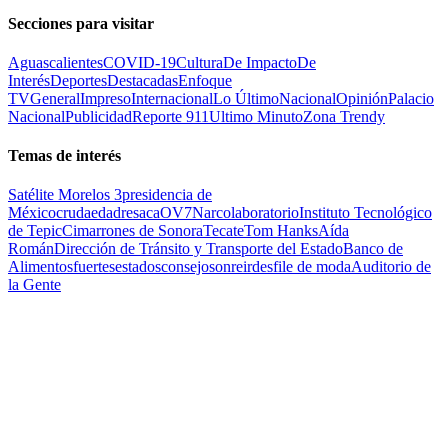
Secciones para visitar
Aguascalientes
COVID-19
Cultura
De Impacto
De
Interés
Deportes
Destacadas
Enfoque
TV
General
Impreso
Internacional
Lo Último
Nacional
Opinión
Palacio
Nacional
Publicidad
Reporte 911
Ultimo Minuto
Zona Trendy
Temas de interés
Satélite Morelos 3
presidencia de
México
cruda
edad
resaca
OV7
Narcolaboratorio
Instituto Tecnológico
de Tepic
Cimarrones de Sonora
Tecate
Tom Hanks
Aída
Román
Dirección de Tránsito y Transporte del Estado
Banco de
Alimentos
fuertes
estados
consejo
sonreir
desfile de moda
Auditorio de
la Gente