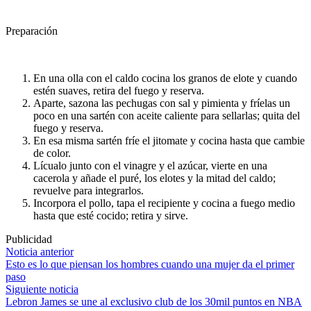
Preparación
En una olla con el caldo cocina los granos de elote y cuando
estén suaves, retira del fuego y reserva.
Aparte, sazona las pechugas con sal y pimienta y fríelas un
poco en una sartén con aceite caliente para sellarlas; quita del
fuego y reserva.
En esa misma sartén fríe el jitomate y cocina hasta que cambie
de color.
Lícualo junto con el vinagre y el azúcar, vierte en una
cacerola y añade el puré, los elotes y la mitad del caldo;
revuelve para integrarlos.
Incorpora el pollo, tapa el recipiente y cocina a fuego medio
hasta que esté cocido; retira y sirve.
Publicidad
Navegación
Noticia anterior
Esto es lo que piensan los hombres cuando una mujer da el primer
de
paso
entradas
Siguiente noticia
Lebron James se une al exclusivo club de los 30mil puntos en NBA