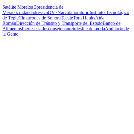
Satélite Morelos 3
presidencia de
México
cruda
edad
resaca
OV7
Narcolaboratorio
Instituto Tecnológico
de Tepic
Cimarrones de Sonora
Tecate
Tom Hanks
Aída
Román
Dirección de Tránsito y Transporte del Estado
Banco de
Alimentos
fuertes
estados
consejo
sonreir
desfile de moda
Auditorio de
la Gente