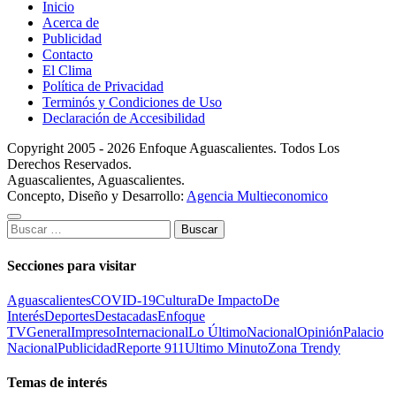
Inicio
Acerca de
Publicidad
Contacto
El Clima
Política de Privacidad
Terminós y Condiciones de Uso
Declaración de Accesibilidad
Copyright 2005 - 2026 Enfoque Aguascalientes. Todos Los
Derechos Reservados.
Aguascalientes, Aguascalientes.
Concepto, Diseño y Desarrollo:
Agencia Multieconomico
Buscar:
Secciones para visitar
Aguascalientes
COVID-19
Cultura
De Impacto
De
Interés
Deportes
Destacadas
Enfoque
TV
General
Impreso
Internacional
Lo Último
Nacional
Opinión
Palacio
Nacional
Publicidad
Reporte 911
Ultimo Minuto
Zona Trendy
Temas de interés