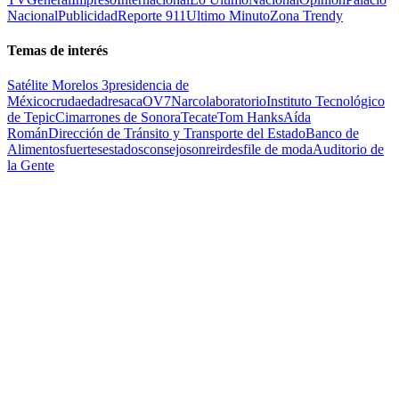
Nacional
Publicidad
Reporte 911
Ultimo Minuto
Zona Trendy
Temas de interés
Satélite Morelos 3
presidencia de
México
cruda
edad
resaca
OV7
Narcolaboratorio
Instituto Tecnológico
de Tepic
Cimarrones de Sonora
Tecate
Tom Hanks
Aída
Román
Dirección de Tránsito y Transporte del Estado
Banco de
Alimentos
fuertes
estados
consejo
sonreir
desfile de moda
Auditorio de
la Gente