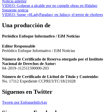
Navegación
Noticia anterior
VIDEO: Golpean a alcalde por no cumplir obras en Hidalgo
de
Siguiente noticia
entradas
VIDEO: Surge «#LadyParadas» en Jalisco; el terror de choferes
Una producción de
Periódico Enfoque Informativo / EiM Noticias
Editor Responsable
Periódico Enfoque Informativo / EiM Noticias
Número de Certificado de Reserva otorgado por el Instituto
Nacional de Derechos de Autor:
04–2019–112511590000-203
Número de Certificado de Licitud de Título y Contenido:
No. 17112 Expediente CCPRI/3/TC/18/21028
Síguenos en Twitter
Tweets por EnfoqueInfoAgs