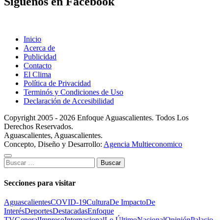
Síguenos en Facebook
Inicio
Acerca de
Publicidad
Contacto
El Clima
Política de Privacidad
Terminós y Condiciones de Uso
Declaración de Accesibilidad
Copyright 2005 - 2026 Enfoque Aguascalientes. Todos Los
Derechos Reservados.
Aguascalientes, Aguascalientes.
Concepto, Diseño y Desarrollo:
Agencia Multieconomico
Buscar:
Secciones para visitar
Aguascalientes
COVID-19
Cultura
De Impacto
De
Interés
Deportes
Destacadas
Enfoque
TV
General
Impreso
Internacional
Lo Último
Nacional
Opinión
Palacio