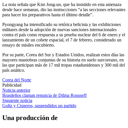
La nota señala que Kim Jong-un, que ha insistido en esta amenaza
desde hace semanas, dio las instrucciones “a las secciones relevantes
para hacer los preparativos hasta el último detalle”.
Pyongyang ha intensificado su retórica belicista y las exhibiciones
militares desde la adopción de nuevas sanciones internacionales
contra el país como respuesta a su prueba nuclear del 6 de enero y el
lanzamiento de un cohete espacial, el 7 de febrero, considerado un
ensayo de misiles encubierto.
Por su parte, Corea del Sur y Estados Unidos, realizan estos días las
mayores maniobras conjuntas de su historia en suelo surcoreano, en
las que participan más de 17 mil tropas estadunidenses y 300 mil del
país asiático.
Corea del Norte
Publicidad
Navegación
Noticia anterior
Brasileños claman renuncia de Dilma Rousseff
de
Siguiente noticia
entradas
Goltz y Cisneros, suspendidos un partido
Una producción de