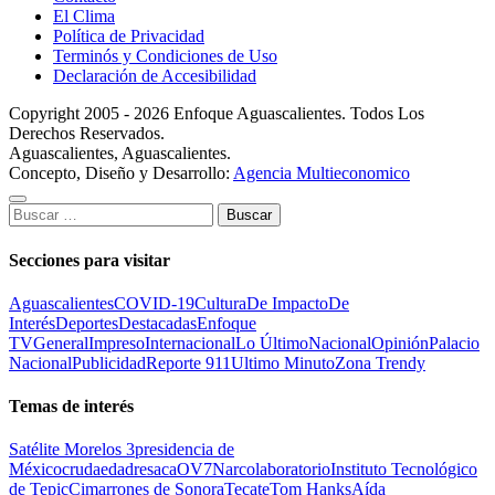
El Clima
Política de Privacidad
Terminós y Condiciones de Uso
Declaración de Accesibilidad
Copyright 2005 - 2026 Enfoque Aguascalientes. Todos Los
Derechos Reservados.
Aguascalientes, Aguascalientes.
Concepto, Diseño y Desarrollo:
Agencia Multieconomico
Buscar:
Secciones para visitar
Aguascalientes
COVID-19
Cultura
De Impacto
De
Interés
Deportes
Destacadas
Enfoque
TV
General
Impreso
Internacional
Lo Último
Nacional
Opinión
Palacio
Nacional
Publicidad
Reporte 911
Ultimo Minuto
Zona Trendy
Temas de interés
Satélite Morelos 3
presidencia de
México
cruda
edad
resaca
OV7
Narcolaboratorio
Instituto Tecnológico
de Tepic
Cimarrones de Sonora
Tecate
Tom Hanks
Aída