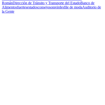
Román
Dirección de Tránsito y Transporte del Estado
Banco de
Alimentos
fuertes
estados
consejo
sonreir
desfile de moda
Auditorio de
la Gente