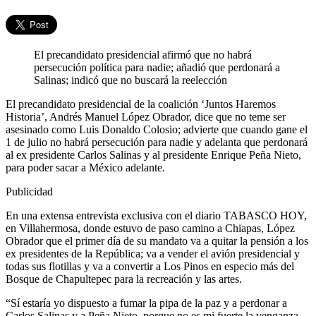
El precandidato presidencial afirmó que no habrá
persecución política para nadie; añadió que perdonará a
Salinas; indicó que no buscará la reelección
El precandidato presidencial de la coalición ‘Juntos Haremos
Historia’, Andrés Manuel López Obrador, dice que no teme ser
asesinado como Luis Donaldo Colosio; advierte que cuando gane el
1 de julio no habrá persecución para nadie y adelanta que perdonará
al ex presidente Carlos Salinas y al presidente Enrique Peña Nieto,
para poder sacar a México adelante.
Publicidad
En una extensa entrevista exclusiva con el diario TABASCO HOY,
en Villahermosa, donde estuvo de paso camino a Chiapas, López
Obrador que el primer día de su mandato va a quitar la pensión a los
ex presidentes de la República; va a vender el avión presidencial y
todas sus flotillas y va a convertir a Los Pinos en especio más del
Bosque de Chapultepec para la recreación y las artes.
“Sí estaría yo dispuesto a fumar la pipa de la paz y a perdonar a
Carlos Salinas y a Peña Nieto, porque no es mi fuerte la venganza.