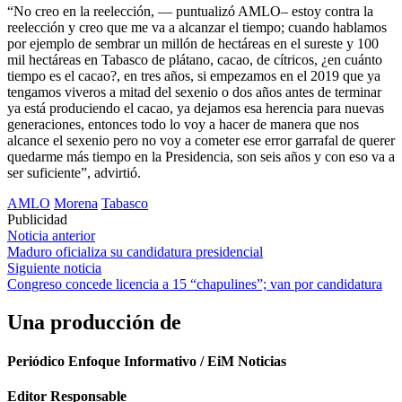
“No creo en la reelección, — puntualizó AMLO– estoy contra la
reelección y creo que me va a alcanzar el tiempo; cuando hablamos
por ejemplo de sembrar un millón de hectáreas en el sureste y 100
mil hectáreas en Tabasco de plátano, cacao, de cítricos, ¿en cuánto
tiempo es el cacao?, en tres años, si empezamos en el 2019 que ya
tengamos viveros a mitad del sexenio o dos años antes de terminar
ya está produciendo el cacao, ya dejamos esa herencia para nuevas
generaciones, entonces todo lo voy a hacer de manera que nos
alcance el sexenio pero no voy a cometer ese error garrafal de querer
quedarme más tiempo en la Presidencia, son seis años y con eso va a
ser suficiente”, advirtió.
AMLO
Morena
Tabasco
Publicidad
Navegación
Noticia anterior
Maduro oficializa su candidatura presidencial
de
Siguiente noticia
entradas
Congreso concede licencia a 15 “chapulines”; van por candidatura
Una producción de
Periódico Enfoque Informativo / EiM Noticias
Editor Responsable