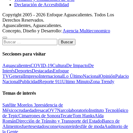
Declaración de Accesibilidad
Copyright 2005 - 2026 Enfoque Aguascalientes. Todos Los
Derechos Reservados.
Aguascalientes, Aguascalientes.
Concepto, Diseño y Desarrollo:
Agencia Multieconomico
Buscar:
Secciones para visitar
Aguascalientes
COVID-19
Cultura
De Impacto
De
Interés
Deportes
Destacadas
Enfoque
TV
General
Impreso
Internacional
Lo Último
Nacional
Opinión
Palacio
Nacional
Publicidad
Reporte 911
Ultimo Minuto
Zona Trendy
Temas de interés
Satélite Morelos 3
presidencia de
México
cruda
edad
resaca
OV7
Narcolaboratorio
Instituto Tecnológico
de Tepic
Cimarrones de Sonora
Tecate
Tom Hanks
Aída
Román
Dirección de Tránsito y Transporte del Estado
Banco de
Alimentos
fuertes
estados
consejo
sonreir
desfile de moda
Auditorio de
la Gente