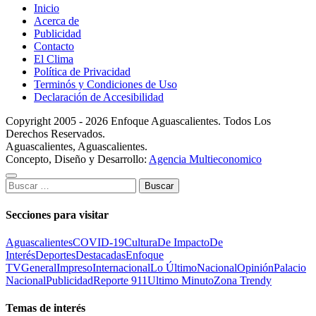
Inicio
Acerca de
Publicidad
Contacto
El Clima
Política de Privacidad
Terminós y Condiciones de Uso
Declaración de Accesibilidad
Copyright 2005 - 2026 Enfoque Aguascalientes. Todos Los
Derechos Reservados.
Aguascalientes, Aguascalientes.
Concepto, Diseño y Desarrollo:
Agencia Multieconomico
Buscar:
Secciones para visitar
Aguascalientes
COVID-19
Cultura
De Impacto
De
Interés
Deportes
Destacadas
Enfoque
TV
General
Impreso
Internacional
Lo Último
Nacional
Opinión
Palacio
Nacional
Publicidad
Reporte 911
Ultimo Minuto
Zona Trendy
Temas de interés