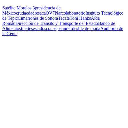
Satélite Morelos 3
presidencia de
México
cruda
edad
resaca
OV7
Narcolaboratorio
Instituto Tecnológico
de Tepic
Cimarrones de Sonora
Tecate
Tom Hanks
Aída
Román
Dirección de Tránsito y Transporte del Estado
Banco de
Alimentos
fuertes
estados
consejo
sonreir
desfile de moda
Auditorio de
la Gente