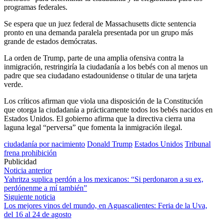
programas federales.
Se espera que un juez federal de Massachusetts dicte sentencia
pronto en una demanda paralela presentada por un grupo más
grande de estados demócratas.
La orden de Trump, parte de una amplia ofensiva contra la
inmigración, restringiría la ciudadanía a los bebés con al menos un
padre que sea ciudadano estadounidense o titular de una tarjeta
verde.
Los críticos afirman que viola una disposición de la Constitución
que otorga la ciudadanía a prácticamente todos los bebés nacidos en
Estados Unidos. El gobierno afirma que la directiva cierra una
laguna legal “perversa” que fomenta la inmigración ilegal.
ciudadanía por nacimiento
Donald Trump
Estados Unidos
Tribunal
frena prohibición
Publicidad
Navegación
Noticia anterior
Yahritza suplica perdón a los mexicanos: “Si perdonaron a su ex,
de
perdónenme a mí también”
entradas
Siguiente noticia
Los mejores vinos del mundo, en Aguascalientes: Feria de la Uva,
del 16 al 24 de agosto