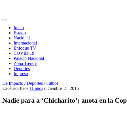
Inicio
Estado
Nacional
Internacional
Enfoque TV
COVID-19
Palacio Nacional
Zona Trendy
Deportes
Impreso
De Impacto
/
Deportes
/
Futbol
Excélsior
hace
11 años
diciembre 15, 2015
Nadie para a ‘Chicharito’; anota en la Co