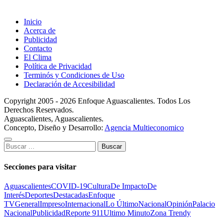
Inicio
Acerca de
Publicidad
Contacto
El Clima
Política de Privacidad
Terminós y Condiciones de Uso
Declaración de Accesibilidad
Copyright 2005 - 2026 Enfoque Aguascalientes. Todos Los
Derechos Reservados.
Aguascalientes, Aguascalientes.
Concepto, Diseño y Desarrollo:
Agencia Multieconomico
Buscar:
Secciones para visitar
Aguascalientes
COVID-19
Cultura
De Impacto
De
Interés
Deportes
Destacadas
Enfoque
TV
General
Impreso
Internacional
Lo Último
Nacional
Opinión
Palacio
Nacional
Publicidad
Reporte 911
Ultimo Minuto
Zona Trendy