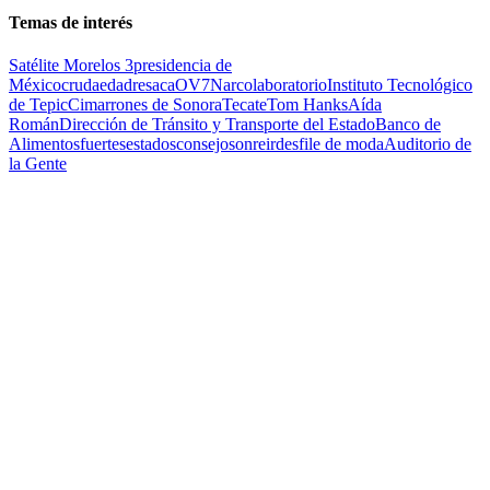
Temas de interés
Satélite Morelos 3
presidencia de
México
cruda
edad
resaca
OV7
Narcolaboratorio
Instituto Tecnológico
de Tepic
Cimarrones de Sonora
Tecate
Tom Hanks
Aída
Román
Dirección de Tránsito y Transporte del Estado
Banco de
Alimentos
fuertes
estados
consejo
sonreir
desfile de moda
Auditorio de
la Gente