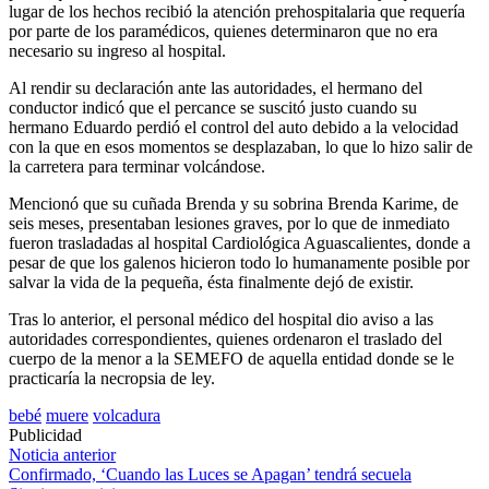
lugar de los hechos recibió la atención prehospitalaria que requería
por parte de los paramédicos, quienes determinaron que no era
necesario su ingreso al hospital.
Al rendir su declaración ante las autoridades, el hermano del
conductor indicó que el percance se suscitó justo cuando su
hermano Eduardo perdió el control del auto debido a la velocidad
con la que en esos momentos se desplazaban, lo que lo hizo salir de
la carretera para terminar volcándose.
Mencionó que su cuñada Brenda y su sobrina Brenda Karime, de
seis meses, presentaban lesiones graves, por lo que de inmediato
fueron trasladadas al hospital Cardiológica Aguascalientes, donde a
pesar de que los galenos hicieron todo lo humanamente posible por
salvar la vida de la pequeña, ésta finalmente dejó de existir.
Tras lo anterior, el personal médico del hospital dio aviso a las
autoridades correspondientes, quienes ordenaron el traslado del
cuerpo de la menor a la SEMEFO de aquella entidad donde se le
practicaría la necropsia de ley.
bebé
muere
volcadura
Publicidad
Navegación
Noticia anterior
Confirmado, ‘Cuando las Luces se Apagan’ tendrá secuela
de