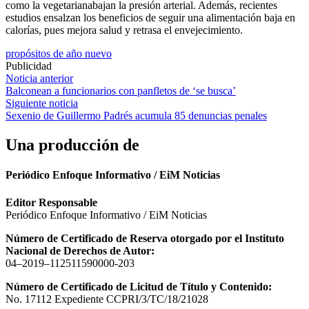
como la vegetarianabajan la presión arterial. Además, recientes
estudios ensalzan los beneficios de seguir una alimentación baja en
calorías, pues mejora salud y retrasa el envejecimiento.
propósitos de año nuevo
Publicidad
Navegación
Noticia anterior
Balconean a funcionarios con panfletos de ‘se busca’
de
Siguiente noticia
entradas
Sexenio de Guillermo Padrés acumula 85 denuncias penales
Una producción de
Periódico Enfoque Informativo / EiM Noticias
Editor Responsable
Periódico Enfoque Informativo / EiM Noticias
Número de Certificado de Reserva otorgado por el Instituto
Nacional de Derechos de Autor:
04–2019–112511590000-203
Número de Certificado de Licitud de Título y Contenido:
No. 17112 Expediente CCPRI/3/TC/18/21028