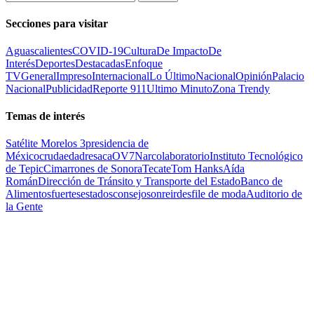
Secciones para visitar
Aguascalientes
COVID-19
Cultura
De Impacto
De
Interés
Deportes
Destacadas
Enfoque
TV
General
Impreso
Internacional
Lo Último
Nacional
Opinión
Palacio
Nacional
Publicidad
Reporte 911
Ultimo Minuto
Zona Trendy
Temas de interés
Satélite Morelos 3
presidencia de
México
cruda
edad
resaca
OV7
Narcolaboratorio
Instituto Tecnológico
de Tepic
Cimarrones de Sonora
Tecate
Tom Hanks
Aída
Román
Dirección de Tránsito y Transporte del Estado
Banco de
Alimentos
fuertes
estados
consejo
sonreir
desfile de moda
Auditorio de
la Gente