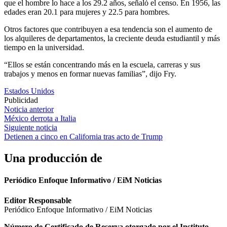
que el hombre lo hace a los 29.2 años, señaló el censo. En 1956, las
edades eran 20.1 para mujeres y 22.5 para hombres.
Otros factores que contribuyen a esa tendencia son el aumento de
los alquileres de departamentos, la creciente deuda estudiantil y más
tiempo en la universidad.
“Ellos se están concentrando más en la escuela, carreras y sus
trabajos y menos en formar nuevas familias”, dijo Fry.
Estados Unidos
Publicidad
Navegación
Noticia anterior
México derrota a Italia
de
Siguiente noticia
entradas
Detienen a cinco en California tras acto de Trump
Una producción de
Periódico Enfoque Informativo / EiM Noticias
Editor Responsable
Periódico Enfoque Informativo / EiM Noticias
Número de Certificado de Reserva otorgado por el Instituto