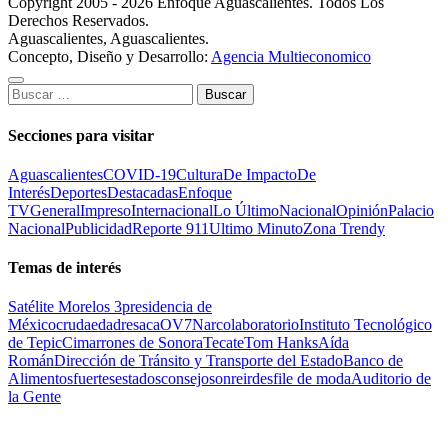
Copyright 2005 - 2026 Enfoque Aguascalientes. Todos Los
Derechos Reservados.
Aguascalientes, Aguascalientes.
Concepto, Diseño y Desarrollo:
Agencia Multieconomico
Buscar:
Secciones para visitar
Aguascalientes
COVID-19
Cultura
De Impacto
De
Interés
Deportes
Destacadas
Enfoque
TV
General
Impreso
Internacional
Lo Último
Nacional
Opinión
Palacio
Nacional
Publicidad
Reporte 911
Ultimo Minuto
Zona Trendy
Temas de interés
Satélite Morelos 3
presidencia de
México
cruda
edad
resaca
OV7
Narcolaboratorio
Instituto Tecnológico
de Tepic
Cimarrones de Sonora
Tecate
Tom Hanks
Aída
Román
Dirección de Tránsito y Transporte del Estado
Banco de
Alimentos
fuertes
estados
consejo
sonreir
desfile de moda
Auditorio de
la Gente