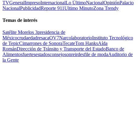
TV
General
Impreso
Internacional
Lo Último
Nacional
Opinión
Palacio
Nacional
Publicidad
Reporte 911
Ultimo Minuto
Zona Trendy
Temas de interés
Satélite Morelos 3
presidencia de
México
cruda
edad
resaca
OV7
Narcolaboratorio
Instituto Tecnológico
de Tepic
Cimarrones de Sonora
Tecate
Tom Hanks
Aída
Román
Dirección de Tránsito y Transporte del Estado
Banco de
Alimentos
fuertes
estados
consejo
sonreir
desfile de moda
Auditorio de
la Gente