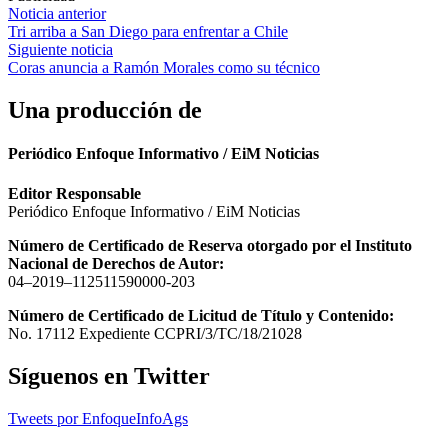
Navegación
Noticia anterior
Tri arriba a San Diego para enfrentar a Chile
de
Siguiente noticia
entradas
Coras anuncia a Ramón Morales como su técnico
Una producción de
Periódico Enfoque Informativo / EiM Noticias
Editor Responsable
Periódico Enfoque Informativo / EiM Noticias
Número de Certificado de Reserva otorgado por el Instituto
Nacional de Derechos de Autor:
04–2019–112511590000-203
Número de Certificado de Licitud de Título y Contenido:
No. 17112 Expediente CCPRI/3/TC/18/21028
Síguenos en Twitter
Tweets por EnfoqueInfoAgs