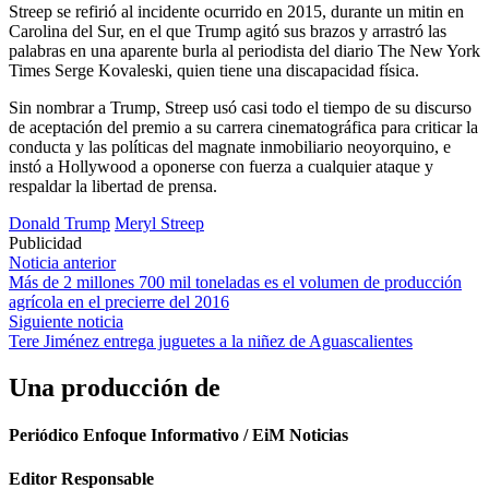
Streep se refirió al incidente ocurrido en 2015, durante un mitin en
Carolina del Sur, en el que Trump agitó sus brazos y arrastró las
palabras en una aparente burla al periodista del diario The New York
Times Serge Kovaleski, quien tiene una discapacidad física.
Sin nombrar a Trump, Streep usó casi todo el tiempo de su discurso
de aceptación del premio a su carrera cinematográfica para criticar la
conducta y las políticas del magnate inmobiliario neoyorquino, e
instó a Hollywood a oponerse con fuerza a cualquier ataque y
respaldar la libertad de prensa.
Donald Trump
Meryl Streep
Publicidad
Navegación
Noticia anterior
Más de 2 millones 700 mil toneladas es el volumen de producción
de
agrícola en el precierre del 2016
entradas
Siguiente noticia
Tere Jiménez entrega juguetes a la niñez de Aguascalientes
Una producción de
Periódico Enfoque Informativo / EiM Noticias
Editor Responsable