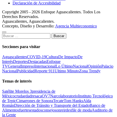
Declaración de Accesibilidad
Copyright 2005 - 2026 Enfoque Aguascalientes. Todos Los
Derechos Reservados.
Aguascalientes, Aguascalientes.
Concepto, Diseño y Desarrollo:
Agencia Multieconomico
Buscar:
Secciones para visitar
Aguascalientes
COVID-19
Cultura
De Impacto
De
Interés
Deportes
Destacadas
Enfoque
TV
General
Impreso
Internacional
Lo Último
Nacional
Opinión
Palacio
Nacional
Publicidad
Reporte 911
Ultimo Minuto
Zona Trendy
Temas de interés
Satélite Morelos 3
presidencia de
México
cruda
edad
resaca
OV7
Narcolaboratorio
Instituto Tecnológico
de Tepic
Cimarrones de Sonora
Tecate
Tom Hanks
Aída
Román
Dirección de Tránsito y Transporte del Estado
Banco de
Alimentos
fuertes
estados
consejo
sonreir
desfile de moda
Auditorio de
la Gente