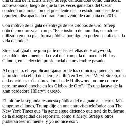
una crítica de la actriz Meryl Streep, calificándola como una actriz
sobrevalorada, luego de que la tres veces ganadora del Oscar
condenó una imitación del presidente electo estadounidense de un
reportero discapacitado durante un evento de campaña en 2015.
Con motivo de la gala de entrega de los Globos de Oro, Streep
criticó con dureza a Trump: “Este instinto de humillar, cuando es
utilizado en una plataforma pública por alguien poderoso, afecta a la
vida de todos”.
Streep, al igual que gran parte de las estrellas de Hollywood,
respaldó abiertamente a la rival de Trump, la demócrata Hillary
Clinton, en la elección presidencial de noviembre pasado.
Al respecto, el republicano ganador de los comicios, quien asumirá
la presidencia el 20 de enero, escribió en Twitter: “Meryl Streep, una
de las actrices más sobrevaloradas de Hollywood, no me conoce
pero me atacó anoche en los Globos de Oro”. “Es una lacaya de la
gran perdedora Hillary“, agregó.
El tuit fue la segunda respuesta pública del magnate a la actriz. Más
temprano el lunes, Trump dijo en una entrevista telefónica con The
New York Times que “la gente sigue diciendo que traté de burlarme
de la discapacidad del reportero, como si Meryl Streep u otros
pudieran leer mi mente, y yo no hice eso”.