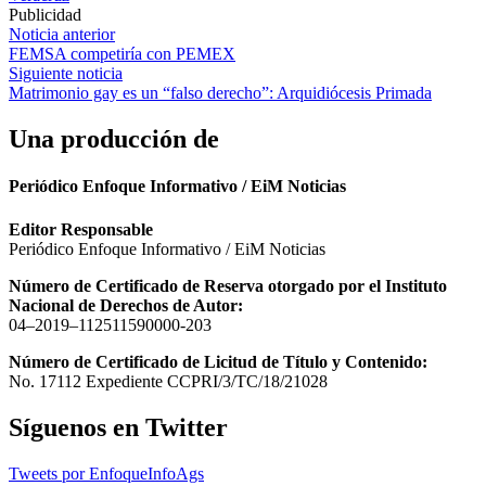
Publicidad
Navegación
Noticia anterior
FEMSA competiría con PEMEX
de
Siguiente noticia
entradas
Matrimonio gay es un “falso derecho”: Arquidiócesis Primada
Una producción de
Periódico Enfoque Informativo / EiM Noticias
Editor Responsable
Periódico Enfoque Informativo / EiM Noticias
Número de Certificado de Reserva otorgado por el Instituto
Nacional de Derechos de Autor:
04–2019–112511590000-203
Número de Certificado de Licitud de Título y Contenido:
No. 17112 Expediente CCPRI/3/TC/18/21028
Síguenos en Twitter
Tweets por EnfoqueInfoAgs