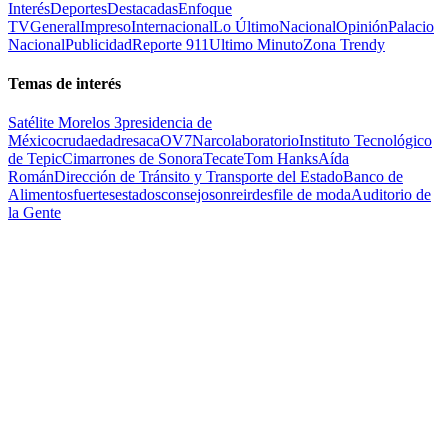
Interés
Deportes
Destacadas
Enfoque
TV
General
Impreso
Internacional
Lo Último
Nacional
Opinión
Palacio
Nacional
Publicidad
Reporte 911
Ultimo Minuto
Zona Trendy
Temas de interés
Satélite Morelos 3
presidencia de
México
cruda
edad
resaca
OV7
Narcolaboratorio
Instituto Tecnológico
de Tepic
Cimarrones de Sonora
Tecate
Tom Hanks
Aída
Román
Dirección de Tránsito y Transporte del Estado
Banco de
Alimentos
fuertes
estados
consejo
sonreir
desfile de moda
Auditorio de
la Gente