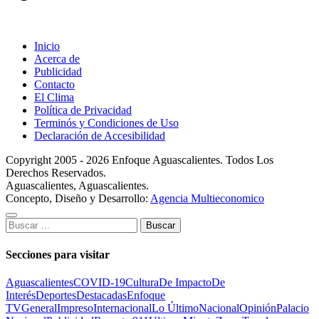
Inicio
Acerca de
Publicidad
Contacto
El Clima
Política de Privacidad
Terminós y Condiciones de Uso
Declaración de Accesibilidad
Copyright 2005 - 2026 Enfoque Aguascalientes. Todos Los
Derechos Reservados.
Aguascalientes, Aguascalientes.
Concepto, Diseño y Desarrollo:
Agencia Multieconomico
Buscar:
Secciones para visitar
Aguascalientes
COVID-19
Cultura
De Impacto
De
Interés
Deportes
Destacadas
Enfoque
TV
General
Impreso
Internacional
Lo Último
Nacional
Opinión
Palacio