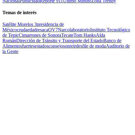
Nacional
Publicidad
Reporte 911
Ultimo Minuto
Zona Trendy
Temas de interés
Satélite Morelos 3
presidencia de
México
cruda
edad
resaca
OV7
Narcolaboratorio
Instituto Tecnológico
de Tepic
Cimarrones de Sonora
Tecate
Tom Hanks
Aída
Román
Dirección de Tránsito y Transporte del Estado
Banco de
Alimentos
fuertes
estados
consejo
sonreir
desfile de moda
Auditorio de
la Gente